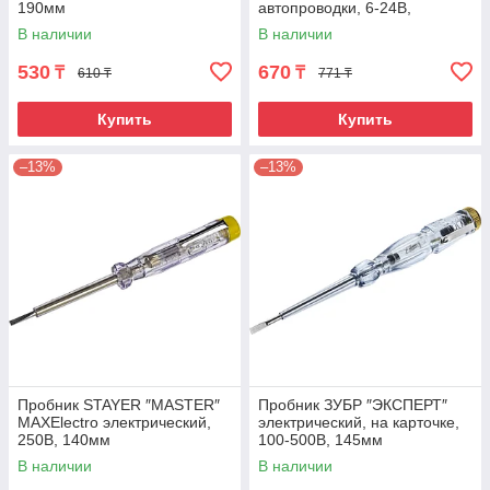
190мм
автопроводки, 6-24В,
флажок-подвеска
В наличии
В наличии
530
670
₸
₸
610 ₸
771 ₸
Купить
Купить
–13%
–13%
Пробник STAYER ″MASTER″
Пробник ЗУБР ″ЭКСПЕРТ″
MAXElectro электрический,
электрический, на карточке,
250В, 140мм
100-500В, 145мм
В наличии
В наличии