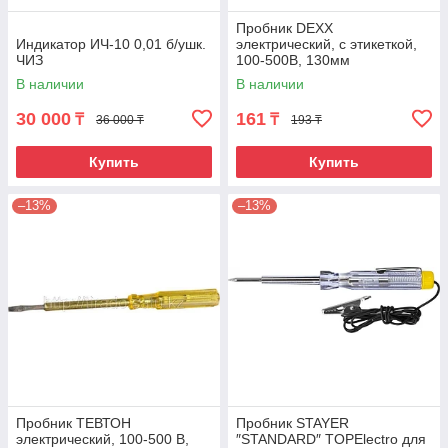
Пробник DEXX
Индикатор ИЧ-10 0,01 б/ушк.
электрический, с этикеткой,
ЧИЗ
100-500В, 130мм
В наличии
В наличии
30 000
161
₸
₸
36 000 ₸
193 ₸
Купить
Купить
–13%
–13%
Пробник ТЕВТОН
Пробник STAYER
электрический, 100-500 В,
″STANDARD″ TOPElectro для