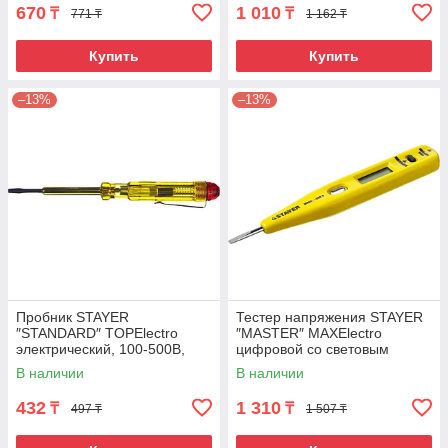
670
1 010
₸
₸
771 ₸
1 162 ₸
Купить
Купить
–13%
–13%
Пробник STAYER
Тестер напряжения STAYER
″STANDARD″ TOPElectro
″MASTER″ MAXElectro
электрический, 100-500В,
цифровой со световым
140мм, этикетка-флажок
индикатором, 12-220В,
В наличии
В наличии
125мм
432
1 310
₸
₸
497 ₸
1 507 ₸