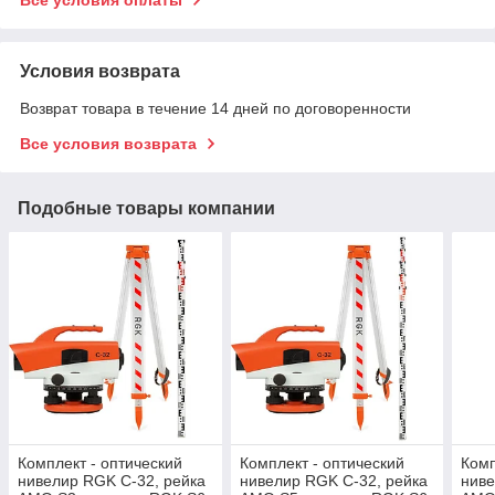
Условия возврата
Возврат товара в течение 14 дней по договоренности
Все условия возврата
Подобные товары компании
Комплект - оптический
Комплект - оптический
Комп
нивелир RGK C-32, рейка
нивелир RGK C-32, рейка
ниве