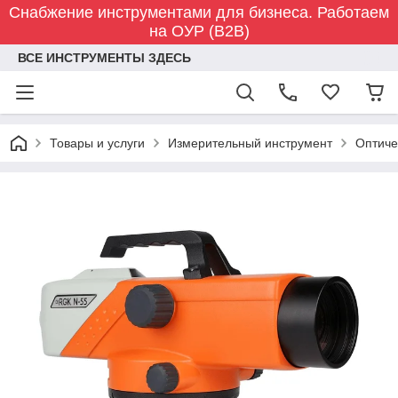
Снабжение инструментами для бизнеса. Работаем
на ОУР (B2B)
ВСЕ ИНСТРУМЕНТЫ ЗДЕСЬ
Товары и услуги
Измерительный инструмент
Оптиче