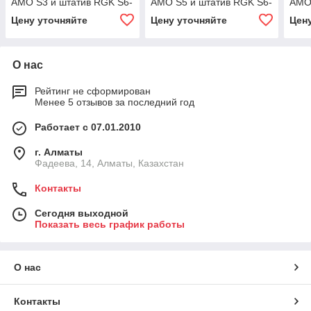
AMO S3 и штатив RGK S6-
AMO S5 и штатив RGK S6-
AMO 
N
N
N
Цену уточняйте
Цену уточняйте
Цен
О нас
Рейтинг не сформирован
Менее 5 отзывов за последний год
Работает с 07.01.2010
г. Алматы
Фадеева, 14, Алматы, Казахстан
Контакты
Сегодня выходной
Показать весь график работы
О нас
Контакты