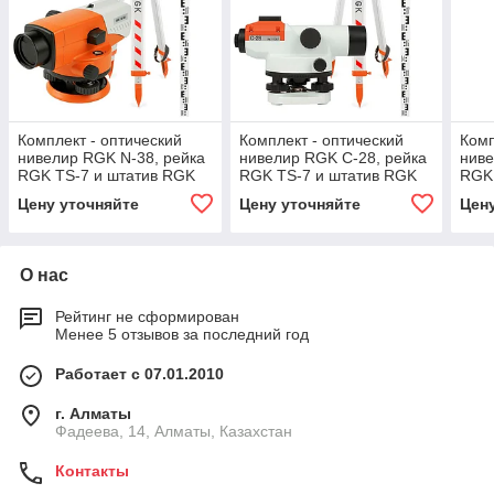
Комплект - оптический
Комплект - оптический
Комп
нивелир RGK N-38, рейка
нивелир RGK C-28, рейка
ниве
RGK TS-7 и штатив RGK
RGK TS-7 и штатив RGK
RGK 
S6-N
S6-N
S6-
Цену уточняйте
Цену уточняйте
Цен
О нас
Рейтинг не сформирован
Менее 5 отзывов за последний год
Работает с 07.01.2010
г. Алматы
Фадеева, 14, Алматы, Казахстан
Контакты