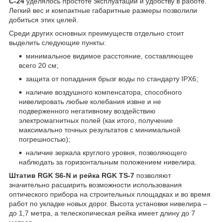
C-24
уделялось простоте эксплуатации и удобству в работе.
Легкий вес и компактные габаритные размеры позволили
добиться этих целей.
Среди других основных преимуществ отдельно стоит
выделить следующие пункты:
минимальное видимое расстояние, составляющее
всего 20 см;
защита от попадания брызг воды по стандарту IPX6;
наличие воздушного компенсатора, способного
нивелировать любые колебания извне и не
подверженного негативному воздействию
электромагнитных полей (как итого, получение
максимально точных результатов с минимальной
погрешностью);
наличие зеркала круглого уровня, позволяющего
наблюдать за горизонтальным положением нивелира.
Штатив RGK S6-N и рейка RGK TS-7
позволяют
значительно расширить возможности использования
оптического прибора на строительных площадках и во время
работ по укладке новых дорог. Высота установки нивелира –
до 1,7 метра, а телескопическая рейка имеет длину до 7