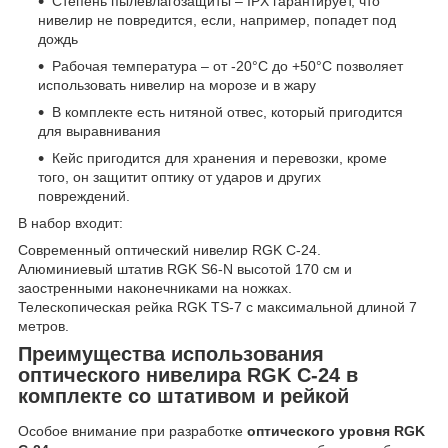
Степень пылевлагозащиты – IPX гарантирует, что
нивелир не повредится, если, например, попадет под
дождь
Рабочая температура – от -20°C до +50°C позволяет
использовать нивелир на морозе и в жару
В комплекте есть нитяной отвес, который пригодится
для выравнивания
Кейс пригодится для хранения и перевозки, кроме
того, он защитит оптику от ударов и других
повреждений.
В набор входит:
Современный оптический нивелир RGK C-24.
Алюминиевый штатив RGK S6-N высотой 170 см и
заостренными наконечниками на ножках.
Телескопическая рейка RGK TS-7 с максимальной длиной 7
метров.
Преимущества использования
оптического нивелира RGK C-24 в
комплекте со штативом и рейкой
Особое внимание при разработке
оптического уровня RGK