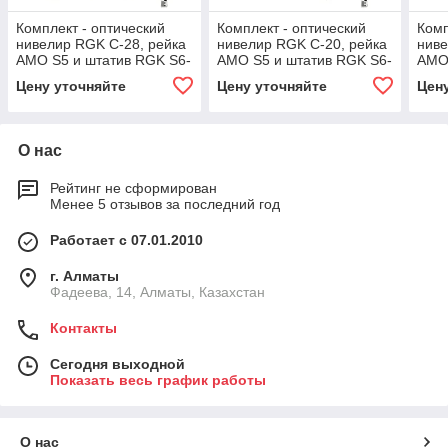
Комплект - оптический
Комплект - оптический
Комп
нивелир RGK C-28, рейка
нивелир RGK C-20, рейка
ниве
AMO S5 и штатив RGK S6-
AMO S5 и штатив RGK S6-
AMO 
N
N
N
Цену уточняйте
Цену уточняйте
Цен
О нас
Рейтинг не сформирован
Менее 5 отзывов за последний год
Работает с 07.01.2010
г. Алматы
Фадеева, 14, Алматы, Казахстан
Контакты
Сегодня выходной
Показать весь график работы
О нас