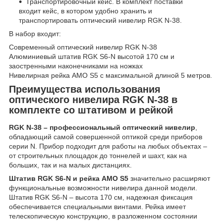
Транспортировочный кейс. В комплект поставки
входит кейс, в котором удобно хранить и
транспортировать оптический нивелир RGK N-38.
В набор входит:
Современный оптический нивелир RGK N-38
Алюминиевый штатив RGK S6-N высотой 170 см и
заостренными наконечниками на ножках
Нивелирная рейка AMO S5 с максимальной длиной 5 метров.
Преимущества использования
оптического нивелира RGK N-38 в
комплекте со штативом и рейкой
RGK N-38 – профессиональный оптический нивелир
,
обладающий самой совершенной оптикой среди приборов
серии N. Прибор подходит для работы на любых объектах –
от строительных площадок до тоннелей и шахт, как на
больших, так и на малых дистанциях.
Штатив RGK S6-N и рейка AMO S5
значительно расширяют
функциональные возможности нивелира данной модели.
Штатив RGK S6-N – высота 170 см, надежная фиксация
обеспечивается специальными винтами. Рейка имеет
телескопическую конструкцию, в разложенном состоянии