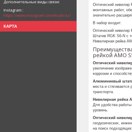
Оптический нивелир 
Instagram
монтажных работ, об
https://www.instagram.com/tirado.kz/
значительно расширя
В набор входит:
КАРТА
Оптический нивелир 
Штатив RGK S6-N с т
Нивелирная рейка AM
Преимущества 
рейкой AMO S
Оптический нивелир
увеличение изображен
коррозии и способст
Алюминиевый штати
места и стягивается 
транспорта.
Нивелирная рейка 
Для удобства работы
уровень.
Оптический нивелир
геодезических, инжен
на поиск подходящих