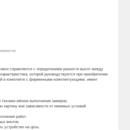
ренности
вно справляется с определением разности высот между
 характеристика, которой руководствуются при приобретении
мый в комплекте с фирменными комплектующими, имеет
 техники вблизи выполнения замеров;
ю картину вне зависимости от имеемых условий
полнения работ;
ных винтов;
ь устройство на цель.