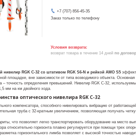
+7 (707) 856-45-35
Заказ только по телефону
возврат товара в течение 14 дней
по догово
й нивелир RGK C-32 со штативом RGK S6-N и рейкой AMO S5
эффекти
ной площадке, вне зависимости от типа возводимого объекта. Основная
та – точность определения превышений. Нивелир RGK С-32, используе
1,5 мм на км двойного хода.
инства оптического нивелира RGK C-32
льного компенсатора, способного нивелировать вибрацию от работающей
ительная труба с 32-кратным увеличением, позволяющая получать четку
риты, что позволяет легко транспортировать оборудование на место вы
ора относительно горизонта плавно регулируется при помощи трех опор
разметка горизонтального лимба позволяет с высокой точностью наводит