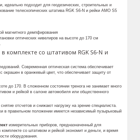
, идеально подходит для геодезических, строительных и
зование телескопических штатива RGK S6-N и рейки AMO S5
мой магнитного демпфирования
ановки оптических нивелиров на высоте до 170 см
.
в комплекте со штативом RGK S6-N и
ледований. Современная оптическая система обеспечивает
ус окрашен в оранжевый цвет, что обеспечивает защиту от
оте до 170. В сложенном состоянии тренога не занимает много
ативом и рейкой в салоне автомобиля или общественного
снятие отсчетов и снижают нагрузку на зрение специалиста.
вки в правильном положении имеется независимый пузырьковый
лект
измерительных приборов, предназначенный для
 комплекте со штативом и рейкой экономит и деньги, и время
ости оборудования.