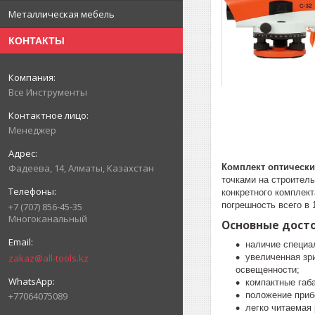
Металлическая мебель
КОНТАКТЫ
Все Инструменты
Менеджер
Комплект оптически
Фадеева, 14, Алматы, Казахстан
точками на строитель
конкретного комплек
погрешность всего в 
+7 (707) 856-45-35
Многоканальный
Основные досто
наличие специа
zakaz@all-tools.kz
увеличенная зр
освещенности;
компактные габа
+77064075089
положение приб
легко читаемая 