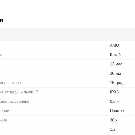
и
AMO
ель
Китай
12 мес
36 мм
омпенсатора
15 град.
я от воды и пыли IP
IPX6
ное расстояние
0.6 м
жение
Прямое
ение
36 х
1.2