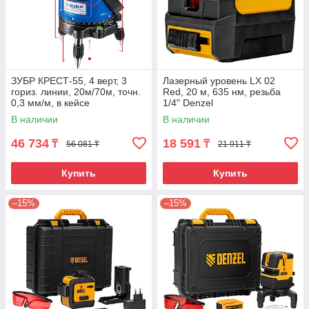
ЗУБР КРЕСТ-55, 4 верт, 3
Лазерный уровень LX 02
гориз. линии, 20м/70м, точн.
Red, 20 м, 635 нм, резьба
0,3 мм/м, в кейсе
1/4" Denzel
В наличии
В наличии
46 734
18 591
₸
₸
56 081 ₸
21 911 ₸
Купить
Купить
–15%
–15%