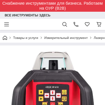
Снабжение инструментами для бизнеса. Работаем
на ОУР (B2B)
ВСЕ ИНСТРУМЕНТЫ ЗДЕСЬ
Товары и услуги
Измерительный инструмент
Лазерн