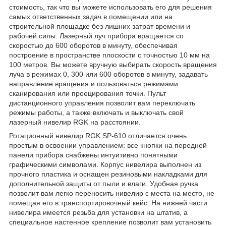
стоимость, так что вы можете использовать его для решения
самых ответственных задач в помещении или на
строительной площадке без лишних затрат времени и
рабочей силы. Лазерный луч прибора вращается со
скоростью до 600 оборотов в минуту, обеспечивая
построение в пространстве плоскости с точностью 10 мм на
100 метров. Вы можете вручную выбирать скорость вращения
луча в режимах 0, 300 или 600 оборотов в минуту, задавать
направление вращения и пользоваться режимами
сканирования или проецирования точки. Пульт
дистанционного управления позволит вам переключать
режимы работы, а также включать и выключать свой
лазерный нивелир RGK на расстоянии.
Ротационный нивелир RGK SP-610 отличается очень
простым в освоении управлением: все кнопки на передней
панели прибора снабжены интуитивно понятными
графическими символами. Корпус нивелира выполнен из
прочного пластика и оснащен резиновыми накладками для
дополнительной защиты от пыли и влаги. Удобная ручка
позволит вам легко переносить нивелир с места на место, не
помещая его в транспортировочный кейс. На нижней части
нивелира имеется резьба для установки на штатив, а
специальное настенное крепление позволит вам установить