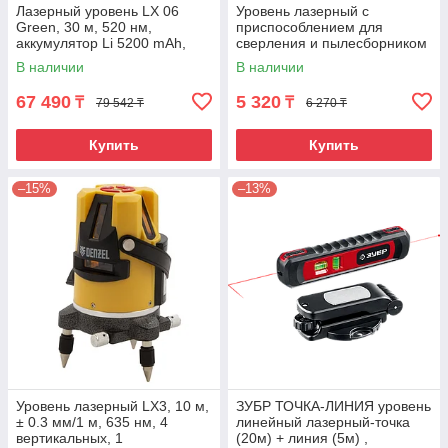
Лазерный уровень LX 06
Уровень лазерный с
Green, 30 м, 520 нм,
приспособлением для
аккумулятор Li 5200 mAh,
сверления и пылесборником
резьба 5/8" Denzel
Matrix
В наличии
В наличии
67 490
5 320
₸
₸
79 542 ₸
6 270 ₸
Купить
Купить
–15%
–13%
Уровень лазерный LX3, 10 м,
ЗУБР ТОЧКА-ЛИНИЯ уровень
± 0.3 мм/1 м, 635 нм, 4
линейный лазерный-точка
вертикальных, 1
(20м) + линия (5м) ,