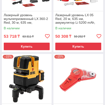
Лазерный уровень
Лазерный уровень LX 05
мультипризменный LX 360-2
Red, 20 м, 635 нм,
Red, 30 м, 635 нм,
аккумулятор Li 5200 mAh,
аккумулятор Li 2800 мАч,
резьба 5/8" Denzel
В наличии
В наличии
резьба 5/8" Denzel
53 718
50 308
₸
₸
63 311 ₸
59 292 ₸
Купить
Купить
–15%
–15%