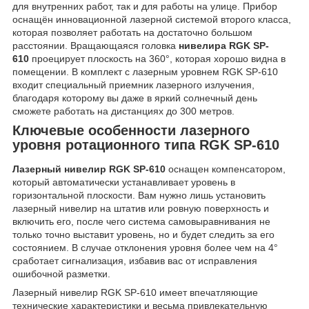
для внутренних работ, так и для работы на улице. Прибор
оснащён инновационной лазерной системой второго класса,
которая позволяет работать на достаточно большом
расстоянии. Вращающаяся головка
нивелира RGK SP-
610
проецирует плоскость на 360°, которая хорошо видна в
помещении. В комплект с лазерным уровнем RGK SP-610
входит специальный приемник лазерного излучения,
благодаря которому вы даже в яркий солнечный день
сможете работать на дистанциях до 300 метров.
Ключевые особенности лазерного
уровня ротационного типа RGK SP-610
Лазерный нивелир RGK SP-610
оснащен компенсатором,
который автоматически устанавливает уровень в
горизонтальной плоскости. Вам нужно лишь установить
лазерный нивелир на штатив или ровную поверхность и
включить его, после чего система самовыравнивания не
только точно выставит уровень, но и будет следить за его
состоянием. В случае отклонения уровня более чем на 4°
сработает сигнализация, избавив вас от исправления
ошибочной разметки.
Лазерный нивелир RGK SP-610 имеет впечатляющие
технические характеристики и весьма привлекательную