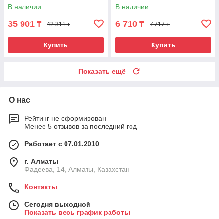
горизонтальная плоскости,
подставка-штатив, точн.
В наличии
В наличии
резьба 5/8"
+/-0,4 мм/м,
35 901
6 710
₸
₸
42 311 ₸
7 717 ₸
Купить
Купить
Показать ещё
О нас
Рейтинг не сформирован
Менее 5 отзывов за последний год
Работает с 07.01.2010
г. Алматы
Фадеева, 14, Алматы, Казахстан
Контакты
Сегодня выходной
Показать весь график работы