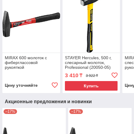
MIRAX 600 молоток с
STAYER Hercules, 500 г,
MIRA
фиберглассовой
слесарный молоток,
слес
рукояткой
Professional (20050-05)
руко
3 410
₸
3 922 ₸
Цену уточняйте
Цен
Купить
Акционные предложения и новинки
–17%
–17%