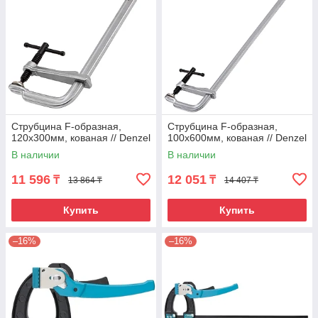
Струбцина F-образная,
Струбцина F-образная,
120x300мм, кованая // Denzel
100x600мм, кованая // Denzel
В наличии
В наличии
11 596
12 051
₸
₸
13 864 ₸
14 407 ₸
Купить
Купить
–16%
–16%