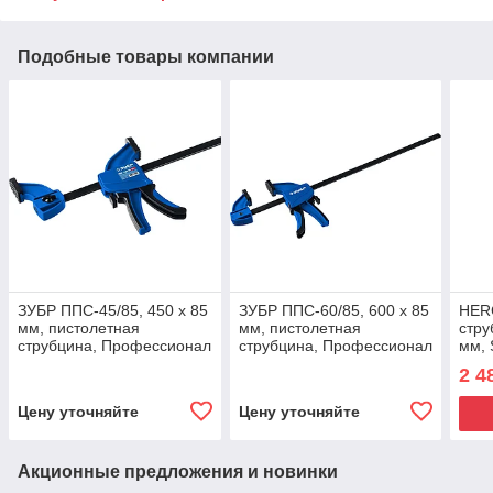
Подобные товары компании
ЗУБР ППС-45/85, 450 х 85
ЗУБР ППС-60/85, 600 х 85
HER
мм, пистолетная
мм, пистолетная
стру
струбцина, Профессионал
струбцина, Профессионал
мм,
(32241-45)
(32241-60)
2 4
Цену уточняйте
Цену уточняйте
Акционные предложения и новинки