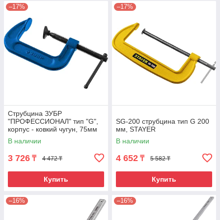
–17%
–17%
Струбцина ЗУБР
"ПРОФЕССИОНАЛ" тип "G",
SG-200 струбцина тип G 200
корпус - ковкий чугун, 75мм
мм, STAYER
В наличии
В наличии
3 726
4 652
₸
₸
4 472 ₸
5 582 ₸
Купить
Купить
–16%
–16%