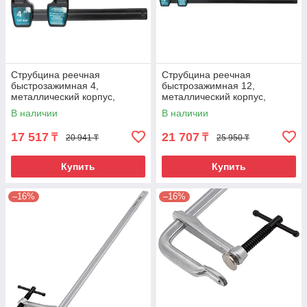
Струбцина реечная
Струбцина реечная
быстрозажимная 4,
быстрозажимная 12,
металлический корпус,
металлический корпус,
рычажный храповой
рычажный храповой
В наличии
В наличии
механизм, 100 мм Gross
механизм, 300 мм Gross
17 517
21 707
₸
₸
20 941 ₸
25 950 ₸
Купить
Купить
–16%
–16%