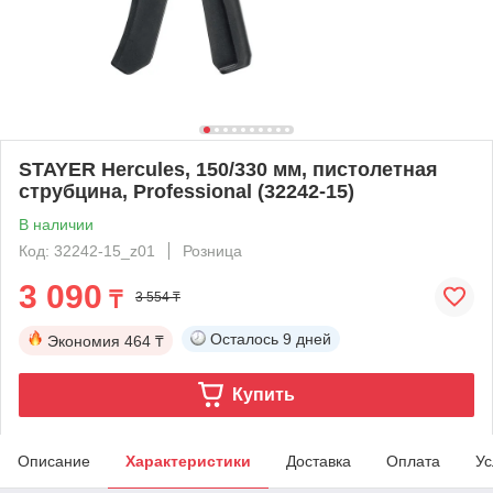
STAYER Hercules, 150/330 мм, пистолетная
струбцина, Professional (32242-15)
В наличии
Код: 32242-15_z01
Розница
3 090
₸
3 554 ₸
Осталось
9 дней
Экономия
464 ₸
Купить
Описание
Характеристики
Доставка
Оплата
Ус