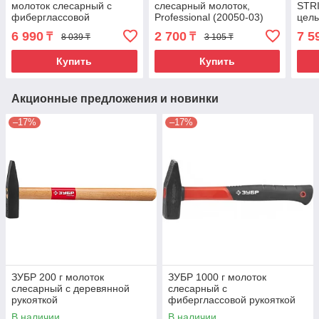
молоток слесарный с
слесарный молоток,
STRI
фиберглассовой
Professional (20050-03)
цель
рукояткой
STAY
6 990
2 700
7 5
₸
₸
8 039 ₸
3 105 ₸
202
Купить
Купить
Акционные предложения и новинки
–17%
–17%
ЗУБР 200 г молоток
ЗУБР 1000 г молоток
слесарный с деревянной
слесарный с
рукояткой
фиберглассовой рукояткой
В наличии
В наличии