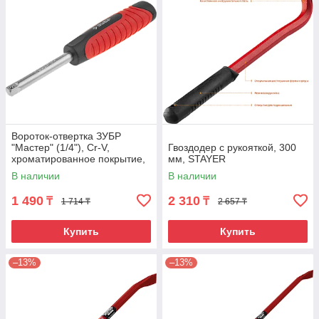
Вороток-отвертка ЗУБР
"Мастер" (1/4"), Cr-V,
Гвоздодер с рукояткой, 300
хроматированное покрытие,
мм, STAYER
150мм
В наличии
В наличии
1 490
2 310
₸
₸
1 714 ₸
2 657 ₸
Купить
Купить
–13%
–13%