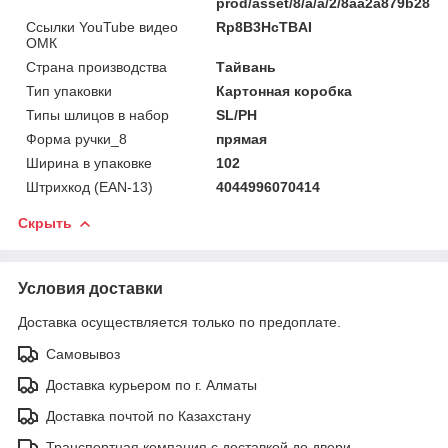
prod/asset/8/a/a/2/8aa2a879b285
Ссылки YouTube видео
Rp8B3HcTBAI
ОМК
Страна производства
Тайвань
Тип упаковки
Картонная коробка
Типы шлицов в набор
SL/PH
Форма ручки_8
прямая
Ширина в упаковке
102
Штрихкод (EAN-13)
4044996070414
Скрыть
Условия доставки
Доставка осуществляется только по предоплате.
Самовывоз
Доставка курьером по г. Алматы
Доставка почтой по Казахстану
Транспортная компания с доставкой до двери