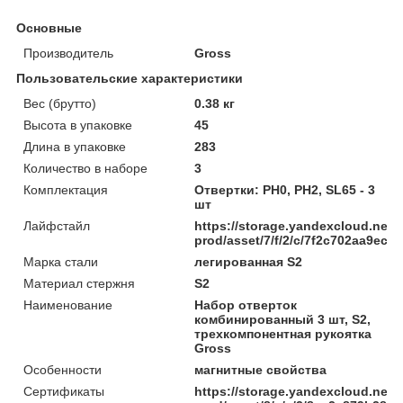
Основные
Производитель
Gross
Пользовательские характеристики
Вес (брутто)
0.38 кг
Высота в упаковке
45
Длина в упаковке
283
Количество в наборе
3
Комплектация
Отвертки: РН0, РН2, SL65 - 3
шт
Лайфстайл
https://storage.yandexcloud.net/
prod/asset/7/f/2/c/7f2c702aa9ec
Марка стали
легированная S2
Материал стержня
S2
Наименование
Набор отверток
комбинированный 3 шт, S2,
трехкомпонентная рукоятка
Gross
Особенности
магнитные свойства
Сертификаты
https://storage.yandexcloud.net/