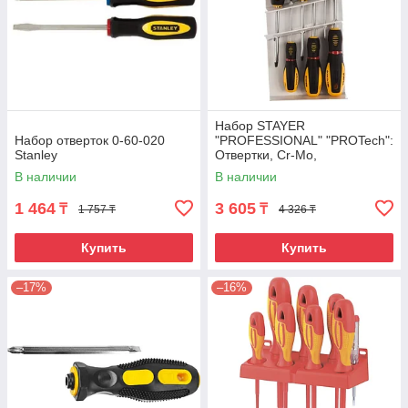
Набор STAYER
Набор отверток 0-60-020
"PROFESSIONAL" "PROTech":
Stanley
Отвертки, Cr-Mo,
эргономичная
В наличии
В наличии
двухкомпонентная рукоятка,
6шт
1 464
3 605
₸
₸
1 757 ₸
4 326 ₸
Купить
Купить
–17%
–16%