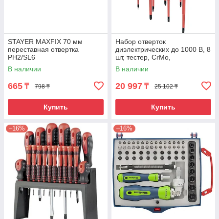
STAYER MAXFIX 70 мм
Набор отверток
переставная отвертка
диэлектрических до 1000 В, 8
PH2/SL6
шт, тестер, CrMo,
двухкомпонентные рукоятки
В наличии
В наличии
Gross
665
20 997
₸
₸
798 ₸
25 102 ₸
Купить
Купить
–16%
–16%