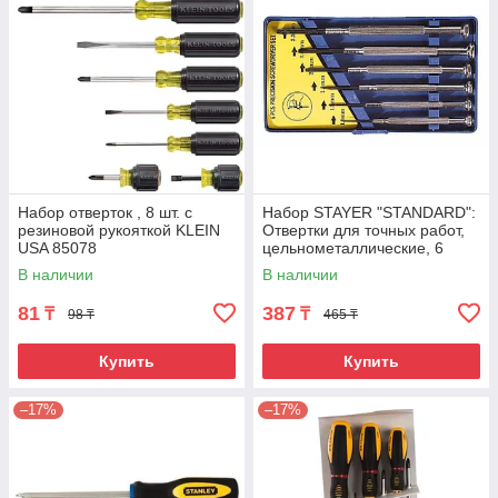
Набор отверток , 8 шт. с
Набор STAYER "STANDARD":
резиновой рукояткой KLEIN
Отвертки для точных работ,
USA 85078
цельнометаллические, 6
предметов
В наличии
В наличии
81
387
₸
₸
98 ₸
465 ₸
Купить
Купить
–17%
–17%