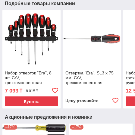
Подобные товары компании
Набор отверток "Era", 8
Отвертка "Era", SL3 х 75
Набо
шт, CrV,
мм, CrV,
трех
трехкомпонентная
трехкомпонентная
руко
рукоятка Matrix
рукоятка Matrix
7 093
12 
₸
8 015 ₸
Цену уточняйте
Купить
Акционные предложения и новинки
–17%
–17%