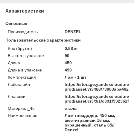
Характеристики
Основные
Производитель
DENZEL
Пользовательские характеристики
Вес (брутто)
0.88 кг
Высота в упаковке
90
Длина
450
Длина в упаковке
490
Комплектация
Лом - 1 шт
Лайфстайл
https://storage.yandexcloud.net/
prod/asset/7/3/0/8/73083aba462
Листовки
https://storage.yandexcloud.net/
prod/asset/c/3/9/1/c391f532362f
Материал_46
сталь
Наименование
Лом-гвоздодер, 450 мм,
шестигранный 16 мм,
окрашенный, сталь 65//
Denzel