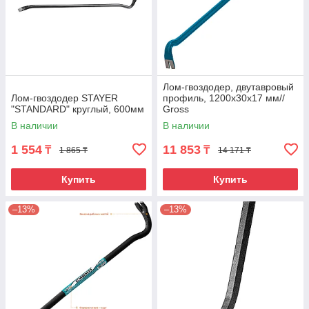
Лом-гвоздодер, двутавровый
Лом-гвоздодер STAYER
профиль, 1200х30х17 мм//
"STANDARD" круглый, 600мм
Gross
В наличии
В наличии
1 554
11 853
₸
₸
1 865 ₸
14 171 ₸
Купить
Купить
–13%
–13%