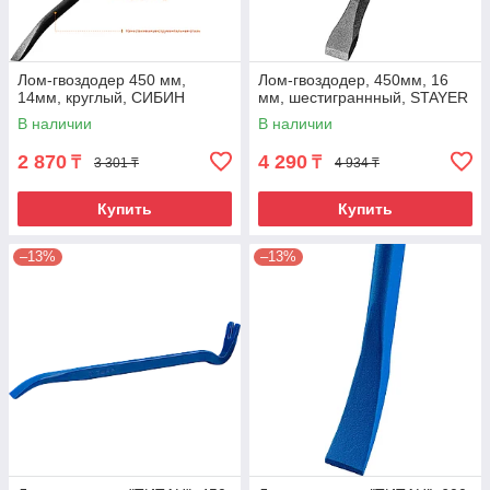
Лом-гвоздодер 450 мм,
Лом-гвоздодер, 450мм, 16
14мм, круглый, СИБИН
мм, шестиграннный, STAYER
В наличии
В наличии
2 870
4 290
₸
₸
3 301 ₸
4 934 ₸
Купить
Купить
–13%
–13%