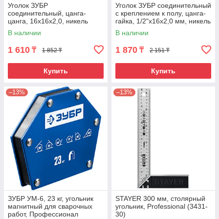
Уголок ЗУБР
Уголок ЗУБР соединительный
соединительный, цанга-
с креплением к полу, цанга-
цанга, 16х16х2,0, никель
гайка, 1/2"х16х2,0 мм, никель
В наличии
В наличии
1 610
1 870
₸
₸
1 852 ₸
2 151 ₸
Купить
Купить
–13%
–13%
ЗУБР УМ-6, 23 кг, угольник
STAYER 300 мм, столярный
магнитный для сварочных
угольник, Professional (3431-
работ, Профессионал
30)