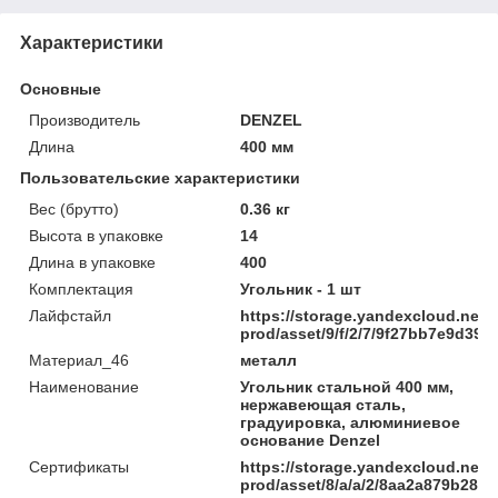
Характеристики
Основные
Производитель
DENZEL
Длина
400 мм
Пользовательские характеристики
Вес (брутто)
0.36 кг
Высота в упаковке
14
Длина в упаковке
400
Комплектация
Угольник - 1 шт
Лайфстайл
https://storage.yandexcloud.net/
prod/asset/9/f/2/7/9f27bb7e9d39
Материал_46
металл
Наименование
Угольник стальной 400 мм,
нержавеющая сталь,
градуировка, алюминиевое
основание Denzel
Сертификаты
https://storage.yandexcloud.net/
prod/asset/8/a/a/2/8aa2a879b285