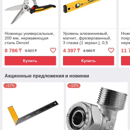
Ножницы универсальные,
Уровень алюминиевый,
Нож
200 мм, нержавеющая
магнит., фрезерованный,
покр
сталь Denzel
3 глазка (1 зеркал.), 0,5
нер
мм/м, 400 мм Denzel
фун
8 786
4 397
11 
₸
₸
9 927 ₸
4 969 ₸
Denz
Купить
Купить
Акционные предложения и новинки
–17%
–13%