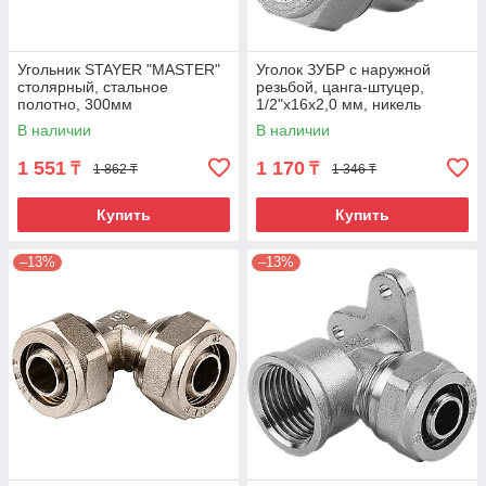
Угольник STAYER "MASTER"
Уголок ЗУБР с наружной
столярный, стальное
резьбой, цанга-штуцер,
полотно, 300мм
1/2"х16х2,0 мм, никель
В наличии
В наличии
1 551
1 170
₸
₸
1 862 ₸
1 346 ₸
Купить
Купить
–13%
–13%