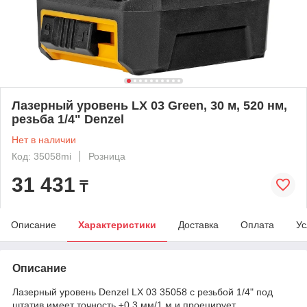
Лазерный уровень LX 03 Green, 30 м, 520 нм,
резьба 1/4" Denzel
Нет в наличии
Код: 35058mi
Розница
31 431
₸
Описание
Характеристики
Доставка
Оплата
Ус
Описание
Лазерный уровень Denzel LX 03 35058 с резьбой 1/4" под
штатив имеет точность ±0,3 мм/1 м и проецирует