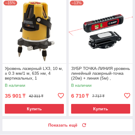
–15%
–13%
Уровень лазерный LX3, 10 м,
ЗУБР ТОЧКА-ЛИНИЯ уровень
± 0.3 мм/1 м, 635 нм, 4
линейный лазерный-точка
вертикальных, 1
(20м) + линия (5м) ,
горизонтальная плоскости,
подставка-штатив, точн.
В наличии
В наличии
резьба 5/8"
+/-0,4 мм/м,
35 901
6 710
₸
₸
42 311 ₸
7 717 ₸
Купить
Купить
Показать ещё