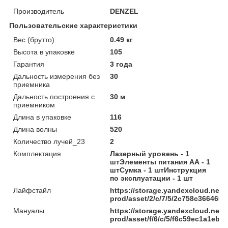
Производитель
DENZEL
Пользовательские характеристики
Вес (брутто)
0.49 кг
Высота в упаковке
105
Гарантия
3 года
Дальность измерения без
30
приемника
Дальность построения с
30 м
приемником
Длина в упаковке
116
Длина волны
520
Количество лучей_23
2
Комплектация
Лазерный уровень - 1
штЭлементы питания АА - 1
штСумка - 1 штИнструкция
по эксплуатации - 1 шт
Лайфстайл
https://storage.yandexcloud.net/
prod/asset/2/c/7/5/2c758c366465
Мануалы
https://storage.yandexcloud.net/
prod/asset/f/6/c/5/f6c59ec1a1e