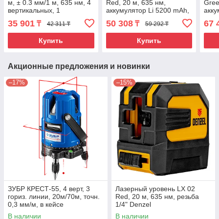
м, ± 0.3 мм/1 м, 635 нм, 4
Red, 20 м, 635 нм,
Gree
вертикальных, 1
аккумулятор Li 5200 mAh,
акку
горизонтальная
резьба 5/8" Denzel
резь
35 901
50 308
67 
₸
₸
42 311 ₸
59 292 ₸
плоскости, резьба 5/8"
Купить
Купить
Акционные предложения и новинки
–17%
–15%
ЗУБР КРЕСТ-55, 4 верт, 3
Лазерный уровень LX 02
гориз. линии, 20м/70м, точн.
Red, 20 м, 635 нм, резьба
0,3 мм/м, в кейсе
1/4" Denzel
В наличии
В наличии