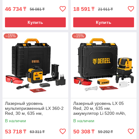
46 734
18 591
₸
₸
56 081 ₸
21 911 ₸
Купить
Купить
–15%
–15%
Лазерный уровень
Лазерный уровень LX 05
мультипризменный LX 360-2
Red, 20 м, 635 нм,
Red, 30 м, 635 нм,
аккумулятор Li 5200 mAh,
аккумулятор Li 2800 мАч,
резьба 5/8" Denzel
В наличии
В наличии
резьба 5/8" Denzel
53 718
50 308
₸
₸
63 311 ₸
59 292 ₸