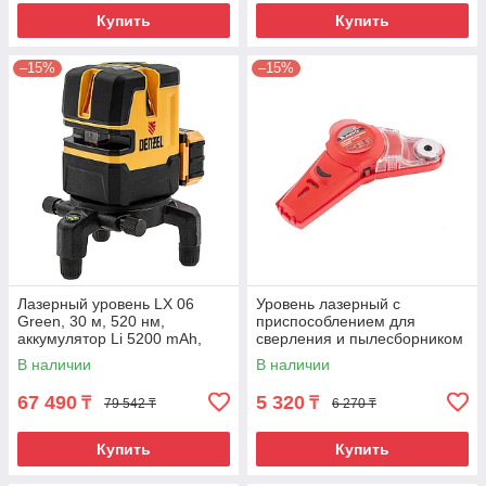
Купить
Купить
–15%
–15%
Лазерный уровень LX 06
Уровень лазерный с
Green, 30 м, 520 нм,
приспособлением для
аккумулятор Li 5200 mAh,
сверления и пылесборником
резьба 5/8" Denzel
Matrix
В наличии
В наличии
67 490
5 320
₸
₸
79 542 ₸
6 270 ₸
Купить
Купить