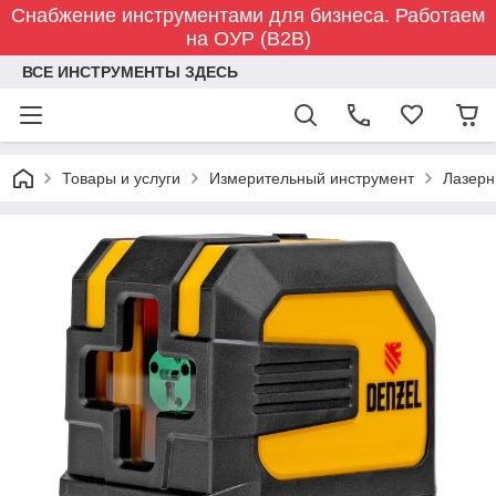
Снабжение инструментами для бизнеса. Работаем
на ОУР (B2B)
ВСЕ ИНСТРУМЕНТЫ ЗДЕСЬ
Товары и услуги
Измерительный инструмент
Лазерн