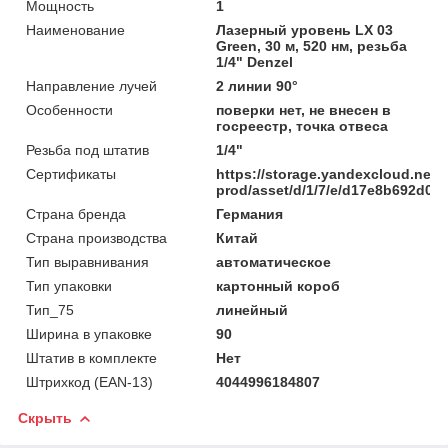
Мощность
1
Наименование
Лазерный уровень LX 03
Green, 30 м, 520 нм, резьба
1/4" Denzel
Направление лучей
2 линии 90°
Особенности
поверки нет, не внесен в
госреестр, точка отвеса
Резьба под штатив
1/4"
Сертификаты
https://storage.yandexcloud.net/
prod/asset/d/1/7/e/d17e8b692d0
Страна бренда
Германия
Страна производства
Китай
Тип выравнивания
автоматическое
Тип упаковки
картонный короб
Тип_75
линейный
Ширина в упаковке
90
Штатив в комплекте
Нет
Штрихкод (EAN-13)
4044996184807
Скрыть