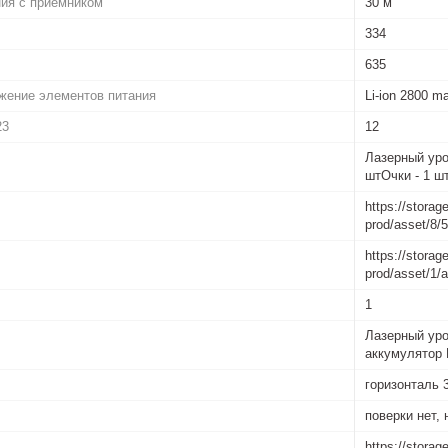
ния с приемником
30 м
334
635
жение элементов питания
Li-ion 2800 m
23
12
Лазерный уро
штОчки - 1 ш
https://storag
prod/asset/8
https://storag
prod/asset/1
1
Лазерный уро
аккумулятор L
горизонталь 3
поверки нет, 
https://storag