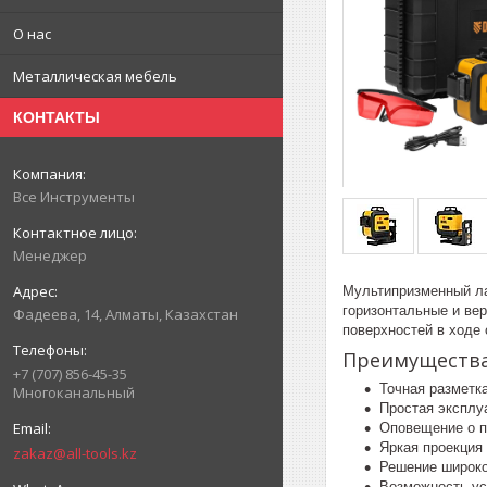
О нас
Металлическая мебель
КОНТАКТЫ
Все Инструменты
Менеджер
Мультипризменный лаз
горизонтальные и вер
Фадеева, 14, Алматы, Казахстан
поверхностей в ходе 
Преимуществ
+7 (707) 856-45-35
Точная разметк
Многоканальный
Простая эксплу
Оповещение о п
Яркая проекция
zakaz@all-tools.kz
Решение широко
Возможность уст