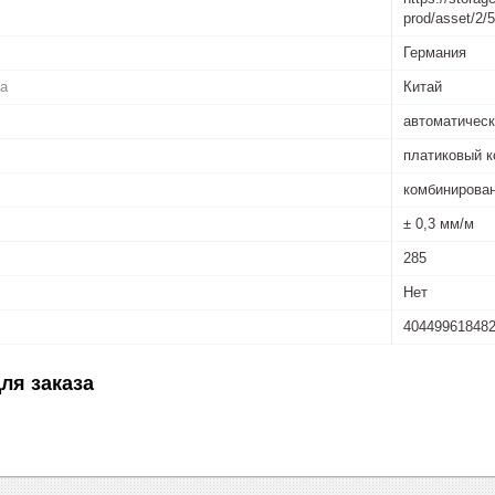
prod/asset/2
Германия
ва
Китай
автоматичес
платиковый к
комбинирова
± 0,3 мм/м
285
Нет
40449961848
ля заказа