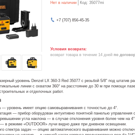
Нет в наличии
Код:
35077mi
+7 (707) 856-45-35
возврат товара в течение 14 дней
по догово
ерный уровень Denzel LX 360-3 Red 35077 с резьбой 5/8" под штатив раб
тикальные линии с охватом 360° на расстояние до 30 м при помощи лаз
строительных и отделочных работ.
а
а — уровень имеет опцию самовыравнивания с точностью до 4°.
атация — прибор оборудован интуитивно понятной панелью управления 
ревышении угла наклона — в случае отклонения уровня более чем на 4°
 — в режиме «OUTDOOR» лучи видно даже при дневном освещении.
го спектра задач — опцию автоматического выравнивания можно отключ
ановки на штатив — в нижней части корпуса предусмотрена резьба 1/4" 