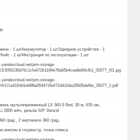
ah
вень - 1 штАккумулятор - 1 штЗарядное устройство - 1
тКейс - 1 штИнструкция по эксплуатации - 1 шт
e.yandexcloud.net/pim-storage-
/5/2/3/85230d76c1cfa472b1194e78a65b4cea9e84cfb1_35077_r01.jpg
e.yandexcloud.net/pim-storage-
/a/4/1/1a4154d1dd98a0594725ef72d415da29505def6e_35077_1.pdf
вень мультипризменный LX 360-3 Red, 30 м, 635 нм,
i 2800 мАч, резьба 5/8" Denzel
60 град., 2 вертикали 360 град.
не внесен в госреестр, точка отвеса
e.yandexcloud.net/pim-storage-