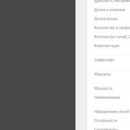
Дальность построе
Длина в упаковке
Длина волны
Количество и напря
Количество лучей_
Комплектация
Лайфстайл
Мануалы
Мощность
Наименование
Направление лучей
Особенности
Сертификаты