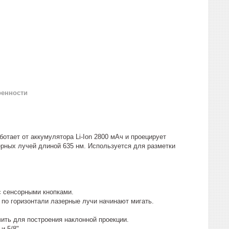
ренности
отает от аккумулятора Li-Ion 2800 мАч и проецирует
ерных лучей длиной 635 нм. Используется для разметки
с сенсорными кнопками.
 по горизонтали лазерные лучи начинают мигать.
ить для построения наклонной проекции.
и 5/8".