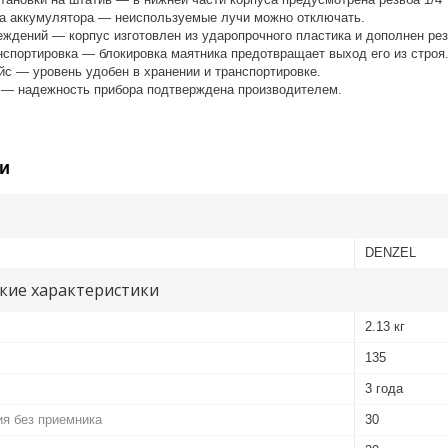
а аккумулятора — неиспользуемые лучи можно отключать.
еждений — корпус изготовлен из ударопрочного пластика и дополнен ре
нспортировка — блокировка маятника предотвращает выход его из строя
йс — уровень удобен в хранении и транспортировке.
а — надежность прибора подтверждена производителем.
и
DENZEL
кие характеристики
2.13 кг
135
3 года
я без приемника
30