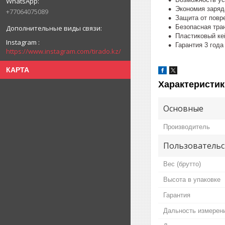
Экономия заряд
+77064075089
Защита от повр
Безопасная тра
Пластиковый ке
Instagram
Гарантия 3 год
https://www.instagram.com/tirado.kz/
КАРТА
Характеристик
Основные
Производитель
Пользовательс
Вес (брутто)
Высота в упаковке
Гарантия
Дальность измерени