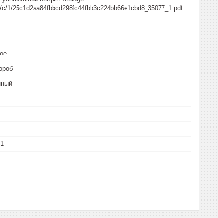
/5/c/1/25c1d2aa84fbbcd298fc44fbb3c224bb66e1cbd8_35077_1.pdf
кое
ороб
нный
21