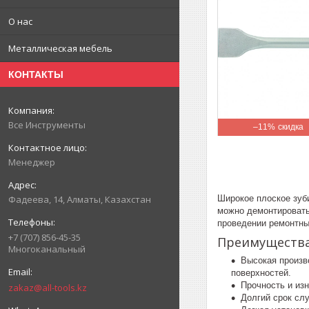
О нас
Металлическая мебель
КОНТАКТЫ
Все Инструменты
–11%
Менеджер
Широкое плоское зуб
Фадеева, 14, Алматы, Казахстан
можно демонтировать
проведении ремонтны
+7 (707) 856-45-35
Преимуществ
Многоканальный
Высокая произв
поверхностей.
Прочность и из
zakaz@all-tools.kz
Долгий срок сл