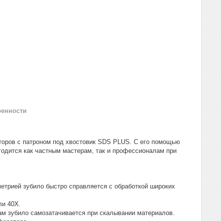
ренности
аторов с патроном под хвостовик SDS PLUS. С его помощью
годится как частным мастерам, так и профессионалам при
етрией зубило быстро справляется с обработкой широких
ли 40Х.
ам зубило самозатачивается при скалывании материалов.