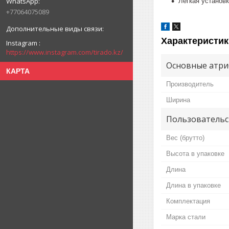
Легкая установ
+77064075089
Характеристик
Instagram
https://www.instagram.com/tirado.kz/
Основные атри
КАРТА
Производитель
Ширина
Пользовательс
Вес (брутто)
Высота в упаковке
Длина
Длина в упаковке
Комплектация
Марка стали