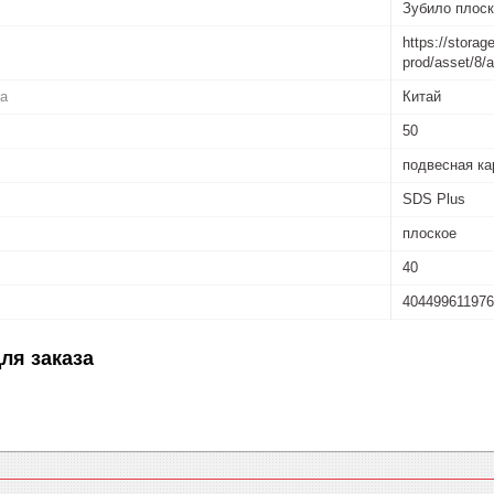
Зубило плоско
https://storag
prod/asset/8
ва
Китай
50
подвесная ка
SDS Plus
плоское
40
40449961197
ля заказа