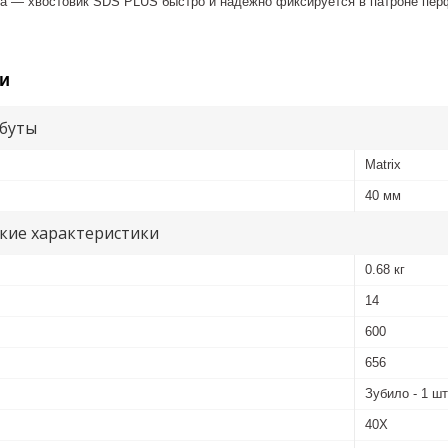
ка — хвостовик SDS PLUS быстро и надежно фиксируется в патроне пер
и
буты
Matrix
40 мм
кие характеристики
0.68 кг
14
600
656
Зубило - 1 шт
40Х