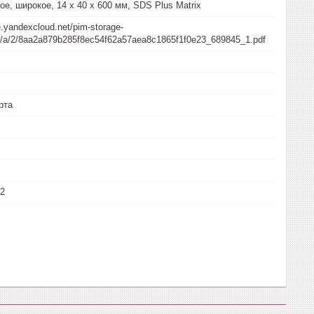
е, широкое, 14 х 40 х 600 мм, SDS Plus Matrix
e.yandexcloud.net/pim-storage-
/a/a/2/8aa2a879b285f8ec54f62a57aea8c1865f1f0e23_689845_1.pdf
рта
62