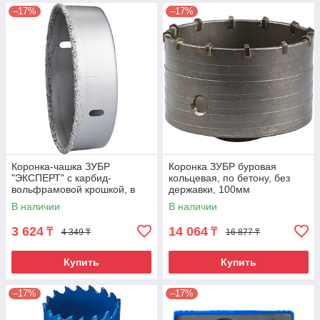
–17%
–17%
Коронка-чашка ЗУБР
Коронка ЗУБР буровая
"ЭКСПЕРТ" с карбид-
кольцевая, по бетону, без
вольфрамовой крошкой, в
державки, 100мм
сборе, высота 25мм, 102мм
В наличии
В наличии
3 624
14 064
₸
₸
4 349 ₸
16 877 ₸
Купить
Купить
–17%
–17%