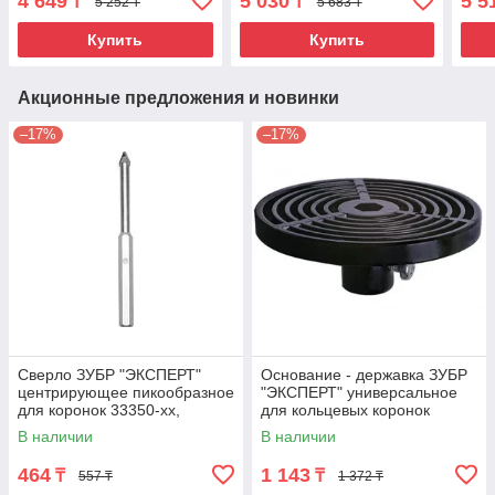
4 649
5 030
5 5
₸
₸
5 252 ₸
5 683 ₸
Купить
Купить
Акционные предложения и новинки
–17%
–17%
Сверло ЗУБР "ЭКСПЕРТ"
Основание - державка ЗУБР
центрирующее пикообразное
"ЭКСПЕРТ" универсальное
для коронок 33350-хх,
для кольцевых коронок
d=10мм, длина 135мм
33350-хх
В наличии
В наличии
464
1 143
₸
₸
557 ₸
1 372 ₸