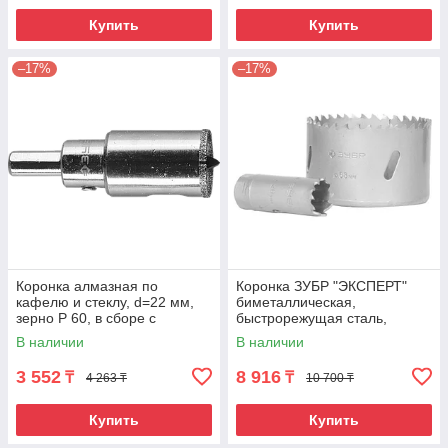
Купить
Купить
–17%
–17%
Коронка алмазная по
Коронка ЗУБР "ЭКСПЕРТ"
кафелю и стеклу, d=22 мм,
биметаллическая,
зерно Р 60, в сборе с
быстрорежущая сталь,
центрирующим сверлом и
глубина сверления до 38мм,
В наличии
В наличии
имбусовым ключом,
d-114мм
3 552
8 916
₸
₸
4 263 ₸
10 700 ₸
Купить
Купить