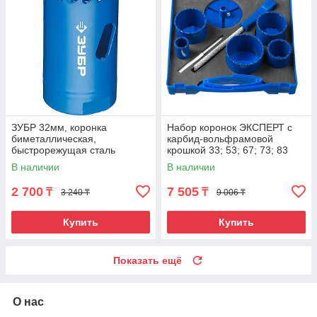
ЗУБР 32мм, коронка
Набор коронок ЭКСПЕРТ с
биметаллическая,
карбид-вольфрамовой
быстрорежущая сталь
крошкой 33; 53; 67; 73; 83
мм, 8 шт. Зубр 33350-H8
В наличии
В наличии
2 700
7 505
₸
₸
3 240 ₸
9 006 ₸
Купить
Купить
Показать ещё
О нас