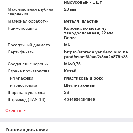
имбусовый - 1 шт
Максимальная глубина
28 мм
сверления
Материал обработки
металл, пластик
Наименование
Коронка по металлу
твердосплавная, 22 мм
Denzel
Посадочный диаметр
M6
Сертификаты
https://storage.yandexcloud.net/
prod/asset/8/a/a/2/8aa2a879b285
Соединение коронки
M6x0,75
Страна производства
Китай
Тип упаковки
пластиковый бокс
Тип хвостовика
Шестигранный
Ширина в упаковке
36
Штрихкод (EAN-13)
4044996184869
Скрыть
Условия доставки