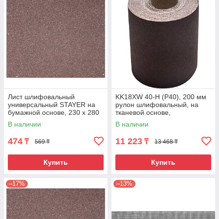
Лист шлифовальный
KK18XW 40-H (Р40), 200 мм
универсальный STAYER на
рулон шлифовальный, на
бумажной основе, 230 х 280
тканевой основе,
мм, Р240, упаковка по 5 шт.
водостойкий, 20 м, БАЗ
В наличии
В наличии
474
11 223
₸
₸
569 ₸
13 468 ₸
Купить
Купить
–17%
–13%