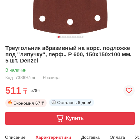
Треугольник абразивный на ворc. подложке
под "липучку", перф., P 600, 150х150х100 мм,
5 шт. Denzel
В наличии
Код: 738697mi
Розница
511
₸
578 ₸
Осталось
6 дней
Экономия
67 ₸
Купить
Описание
Характеристики
Доставка
Оплата
Ус