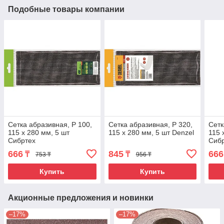
Подобные товары компании
Сетка абразивная, P 100,
Сетка абразивная, P 320,
Сетк
115 х 280 мм, 5 шт
115 х 280 мм, 5 шт Denzel
115 
Сибртех
Сиб
666
845
666
₸
₸
753 ₸
956 ₸
Купить
Купить
Акционные предложения и новинки
–17%
–17%