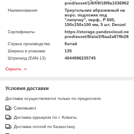
prod/asset/1/8/f/8/18f8a1036962
Наименование
Треугольник абразивный на
ворc. подложке под
"липучку", перф., P 600,
150х150х100 мм, 5 шт. Denzel
Сертификаты
https://storage.yandexcloud.net/
prod/asset/8/a/a/2/8aa2a879b285
Страна производства
Китай
Ширина в упаковке
135
Штрихкод (EAN-13)
4044996235745
Скрыть
Условия доставки
Доставка осуществляется только по предоплате.
Самовывоз
Доставка курьером по г. Алматы
Доставка почтой по Казахстану