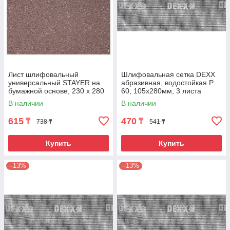
Лист шлифовальный
Шлифовальная сетка DEXX
универсальный STAYER на
абразивная, водостойкая Р
бумажной основе, 230 х 280
60, 105х280мм, 3 листа
мм, Р60, упаковка по 5 шт.
В наличии
В наличии
615
470
₸
₸
738 ₸
541 ₸
Купить
Купить
–13%
–13%