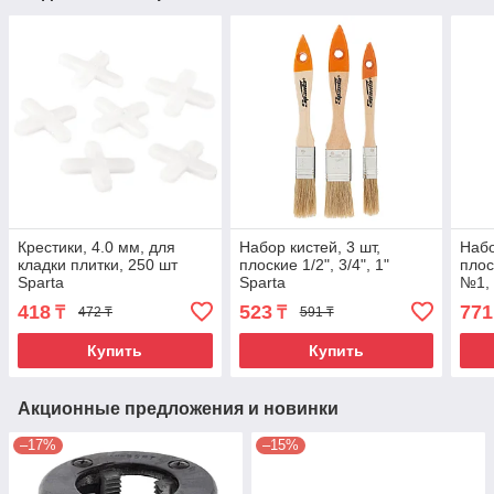
Крестики, 4.0 мм, для
Набор кистей, 3 шт,
Набо
кладки плитки, 250 шт
плоские 1/2", 3/4", 1"
плос
Sparta
Sparta
№1,
418
523
771
₸
₸
472 ₸
591 ₸
Купить
Купить
Акционные предложения и новинки
–17%
–15%