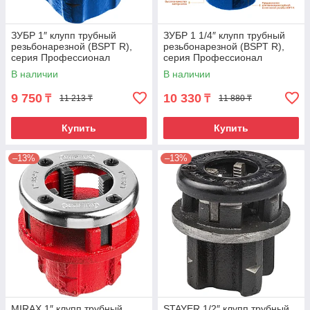
ЗУБР 1″ клупп трубный
ЗУБР 1 1/4″ клупп трубный
резьбонарезной (BSPT R),
резьбонарезной (BSPT R),
серия Профессионал
серия Профессионал
В наличии
В наличии
9 750
10 330
₸
₸
11 213 ₸
11 880 ₸
Купить
Купить
–13%
–13%
MIRAX 1″ клупп трубный
STAYER 1/2″ клупп трубный