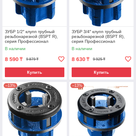
ЗУБР 1/2″ клупп трубный
ЗУБР 3/4″ клупп трубный
резьбонарезной (BSPT R),
резьбонарезной (BSPT R),
серия Профессионал
серия Профессионал
В наличии
В наличии
8 590
8 630
₸
₸
9 879 ₸
9 925 ₸
Купить
Купить
–13%
–13%