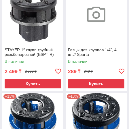
STAYER 1″ клупп трубный
Резцы для клуппов 1/4", 4
резьбонарезной (BSPT R)
шт.// Sparta
В наличии
В наличии
2 499
289
₸
₸
2 999 ₸
340 ₸
Купить
Купить
–13%
–13%