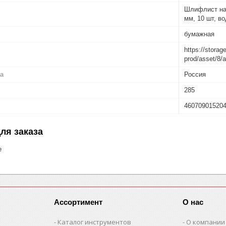
Шлифлист на 
мм, 10 шт, в
бумажная
https://storag
prod/asset/8
ва
Россия
285
46070901520
ля заказа
е
Ассортимент
О нас
Каталог инструментов
О компании