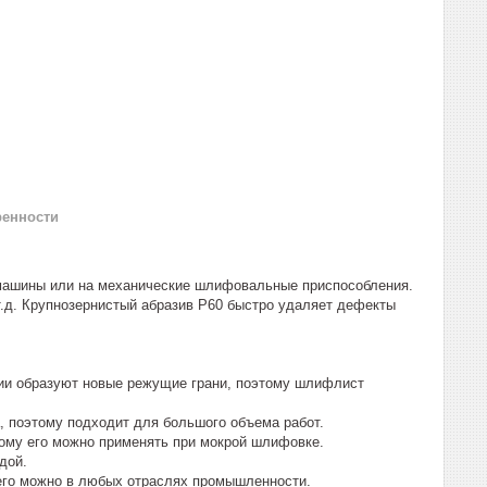
ренности
машины или на механические шлифовальные приспособления.
 т.д. Крупнозернистый абразив Р60 быстро удаляет дефекты
ии образуют новые режущие грани, поэтому шлифлист
а, поэтому подходит для большого объема работ.
тому его можно применять при мокрой шлифовке.
дой.
 его можно в любых отраслях промышленности.