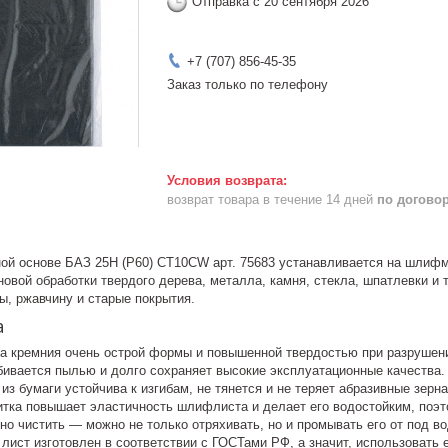
Отправка с 20 сентября 2026
+7 (707) 856-45-35
Заказ только по телефону
возврат товара в течение 14 дней
по догово
й основе БАЗ 25Н (Р60) CT10CW арт. 75683 устанавливается на шлиф
овой обработки твердого дерева, металла, камня, стекла, шпатлевки и
ы, ржавчину и старые покрытия.
а
да кремния очень острой формы и повышенной твердостью при разрушен
бивается пылью и долго сохраняет высокие эксплуатационные качества.
из бумаги устойчива к изгибам, не тянется и не теряет абразивные зерн
итка повышает эластичность шлифлиста и делает его водостойким, поэ
о чистить — можно не только отряхивать, но и промывать его от под во
ист изготовлен в соответствии с ГОСТами РФ, а значит, использовать