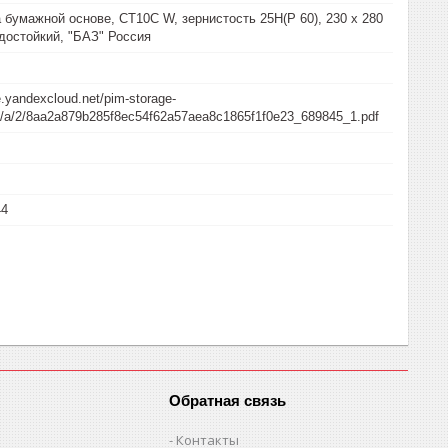
бумажной основе, CT10C W, зернистость 25Н(P 60), 230 х 280
одостойкий, "БАЗ" Россия
e.yandexcloud.net/pim-storage-
/a/a/2/8aa2a879b285f8ec54f62a57aea8c1865f1f0e23_689845_1.pdf
44
Обратная связь
Контакты