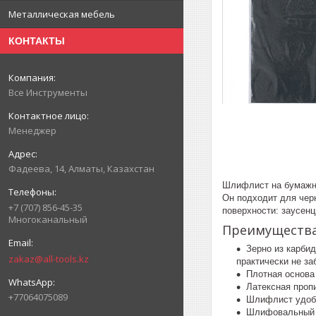
Металлическая мебель
КОНТАКТЫ
Все Инструменты
Менеджер
Фадеева, 14, Алматы, Казахстан
Шлифлист на бумажно
Он подходит для черн
+7 (707) 856-45-35
поверхности: заусенц
Многоканальный
Преимуществ
Зерно из карби
zakaz@all-tools.kz
практически не за
Плотная основа 
Латексная проп
+77064075089
Шлифлист удобн
Шлифовальный л