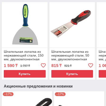
Шпательная лопатка из
Шпательная лопатка из
Шпат
нержавеющей стали, 150
нержавеющей стали, 50
нерж
мм, двухкомпонентная
мм, двухкомпонентная
мм, 
ручка Сибртех
ручка Matrix
ручк
1 590
815
1 0
₸
₸
1 797 ₸
921 ₸
Купить
Купить
Акционные предложения и новинки
–17%
–17%