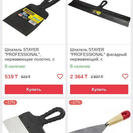
Шпатель STAYER
Шпатель STAYER
″PROFESSIONAL″,
″PROFESSIONAL″ фасадный
нержавеющее полотно, с
нержавеющий, с
пластмассовой ручкой,
пластмассовой ручкой,
В наличии
В наличии
100мм
600мм
519
2 364
₸
₸
623 ₸
2 837 ₸
Купить
Купить
–17%
–17%