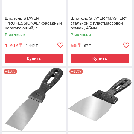
Шпатель STAYER
Шпатель STAYER "MASTER"
″PROFESSIONAL″ фасадный
стальной c пластмассовой
нержавеющий, с
ручкой, 45мм
пластмассовой ручкой,
В наличии
В наличии
350мм
1 202
56
₸
₸
1 442 ₸
67 ₸
Купить
Купить
–13%
–13%