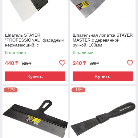
Шпатель STAYER
Шпательная лопатка STAYER
″PROFESSIONAL″ фасадный
MASTER c деревянной
нержавеющий, с
ручкой, 100мм
пластмассовой ручкой,
В наличии
В наличии
150мм
440
240
₸
₸
528 ₸
288 ₸
Купить
Купить
–17%
–16%