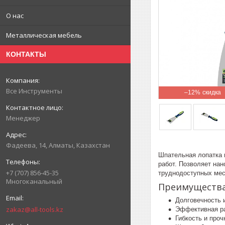
О нас
Металлическая мебель
КОНТАКТЫ
Все Инструменты
–12%
Менеджер
Фадеева, 14, Алматы, Казахстан
Шпательная лопатка 
работ. Позволяет нан
+7 (707) 856-45-35
труднодоступных мес
Многоканальный
Преимуществ
Долговечность 
zakaz@all-tools.kz
Эффективная ра
Гибкость и про