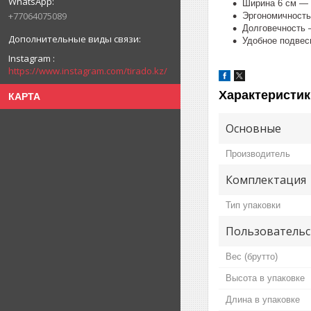
Ширина 6 см — 
+77064075089
Эргономичность
Долговечность 
Удобное подвес
Instagram
https://www.instagram.com/tirado.kz/
Характеристик
КАРТА
Основные
Производитель
Комплектация
Тип упаковки
Пользовательс
Вес (брутто)
Высота в упаковке
Длина в упаковке