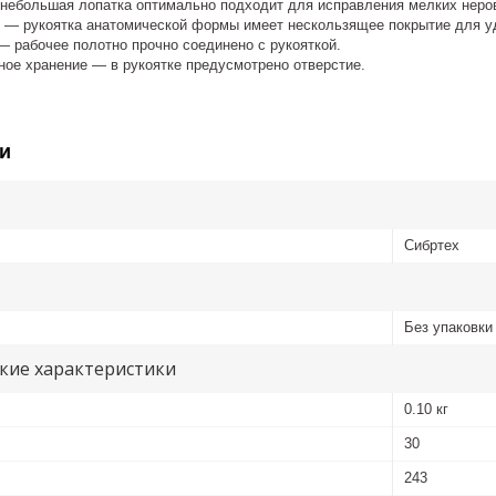
небольшая лопатка оптимально подходит для исправления мелких неров
 — рукоятка анатомической формы имеет нескользящее покрытие для уд
— рабочее полотно прочно соединено с рукояткой.
ное хранение — в рукоятке предусмотрено отверстие.
и
Сибртех
Без упаковки
кие характеристики
0.10 кг
30
243