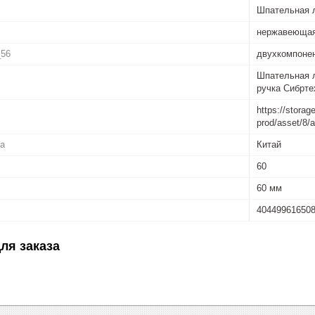
Шпательная л
нержавеющая
_56
двухкомпоне
Шпательная л
ручка Сибрте
https://storag
prod/asset/8
ва
Китай
60
60 мм
40449961650
ля заказа