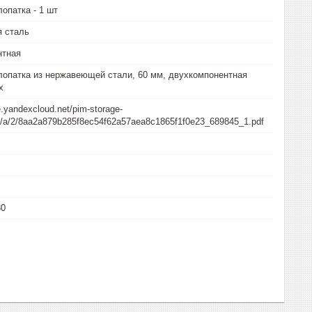
опатка - 1 шт
 сталь
нтная
опатка из нержавеющей стали, 60 мм, двухкомпонентная
х
e.yandexcloud.net/pim-storage-
/a/a/2/8aa2a879b285f8ec54f62a57aea8c1865f1f0e23_689845_1.pdf
80