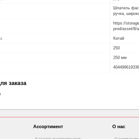
Шпатель фас
ручка, широк
https://storag
prod/asset/8
ва
Китай
250
250 мм
40449961933
ля заказа
е
Ассортимент
О нас
Каталог инструментов
О компании