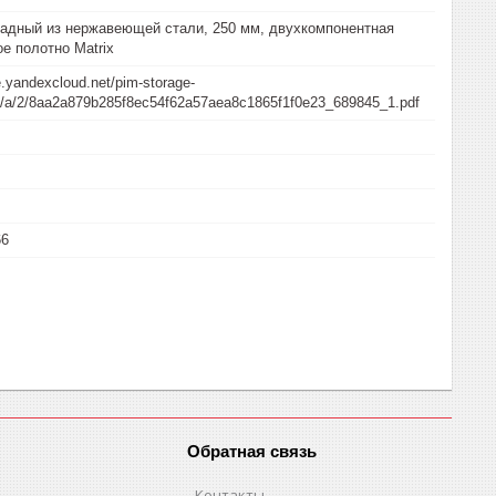
адный из нержавеющей стали, 250 мм, двухкомпонентная
ое полотно Matrix
e.yandexcloud.net/pim-storage-
/a/a/2/8aa2a879b285f8ec54f62a57aea8c1865f1f0e23_689845_1.pdf
66
Обратная связь
Контакты