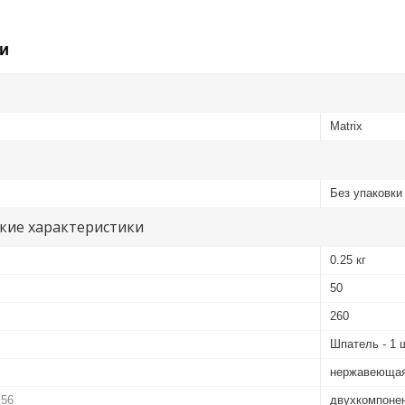
и
Matrix
Без упаковки
кие характеристики
0.25 кг
50
260
Шпатель - 1 
нержавеющая
_56
двухкомпоне