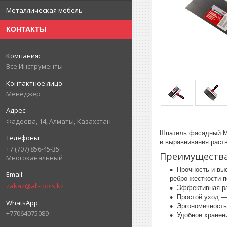
Металлическая мебель
КОНТАКТЫ
Все Инструменты
Менеджер
Фадеева, 14, Алматы, Казахстан
Шпатель фасадный Ma
и выравнивания раств
+7 (707) 856-45-35
Преимуществ
Многоканальный
Прочность и вы
ребро жесткости 
zakaz@all-tools.kz
Эффективная ра
Простой уход — 
Эргономичность
+77064075089
Удобное хранен