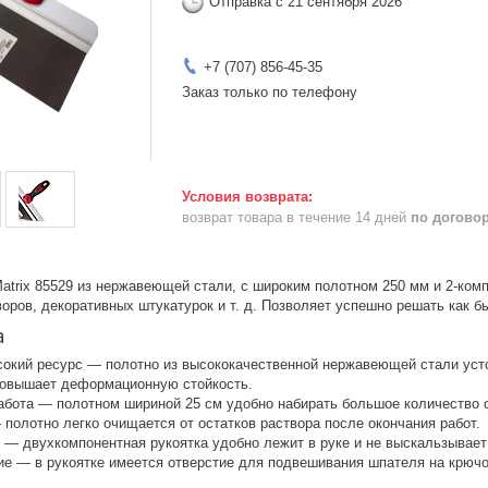
Отправка с 21 сентября 2026
+7 (707) 856-45-35
Заказ только по телефону
возврат товара в течение 14 дней
по догово
trix 85529 из нержавеющей стали, с широким полотном 250 мм и 2-комп
оров, декоративных штукатурок и т. д. Позволяет успешно решать как б
а
сокий ресурс — полотно из высококачественной нержавеющей стали усто
повышает деформационную стойкость.
бота — полотном шириной 25 см удобно набирать большое количество 
полотно легко очищается от остатков раствора после окончания работ.
 — двухкомпонентная рукоятка удобно лежит в руке и не выскальзывает
ие — в рукоятке имеется отверстие для подвешивания шпателя на крючо