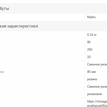
буты
Matrix
кие характеристики
0.10 кг
95
250
10
Сменное рези
ина
95 мм
резина
Сменное рези
резиновое
https://storag
prod/asset/8