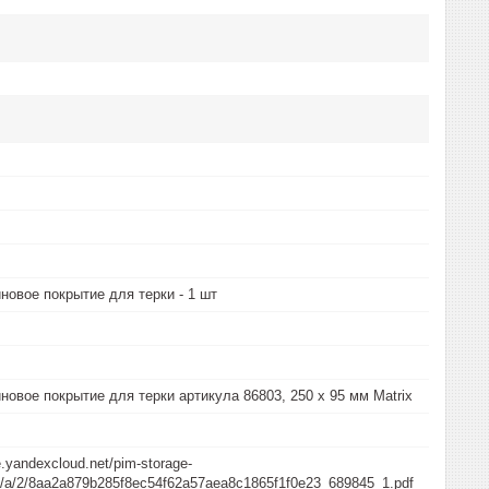
новое покрытие для терки - 1 шт
новое покрытие для терки артикула 86803, 250 х 95 мм Matrix
e.yandexcloud.net/pim-storage-
/a/a/2/8aa2a879b285f8ec54f62a57aea8c1865f1f0e23_689845_1.pdf