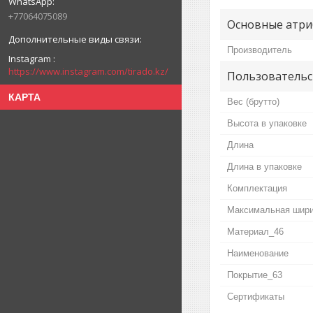
+77064075089
Основные атри
Производитель
Instagram
https://www.instagram.com/tirado.kz/
Пользовательс
КАРТА
Вес (брутто)
Высота в упаковке
Длина
Длина в упаковке
Комплектация
Максимальная шир
Материал_46
Наименование
Покрытие_63
Сертификаты