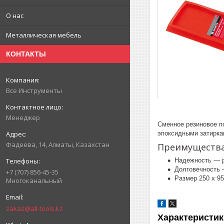
О нас
Металлическая мебель
КОНТАКТЫ
Все Инструменты
Менеджер
Сменное резиновое по
эпоксидными затирка
Фадеева, 14, Алматы, Казахстан
Преимуществ
Надежность — р
Долговечность 
+7 (707) 856-45-35
Размер 250 x 9
Многоканальный
zakaz@all-tools.kz
Характеристик