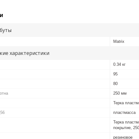
и
буты
Matrix
кие характеристики
0.34 кг
95
80
отна
250 мм
Терка пластм
_56
пластмасса
Терка пластм
покрытие, 25
резиновое