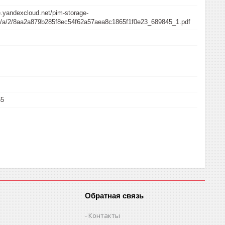
e.yandexcloud.net/pim-storage-
/a/a/2/8aa2a879b285f8ec54f62a57aea8c1865f1f0e23_689845_1.pdf
65
Обратная связь
Контакты