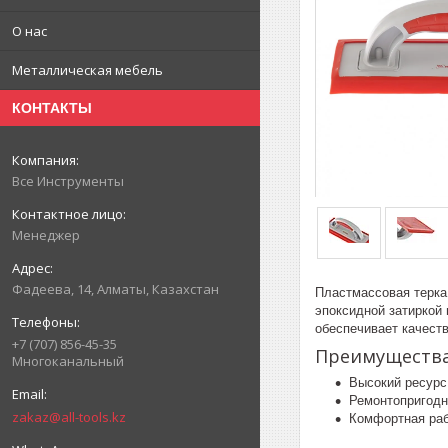
О нас
Металлическая мебель
КОНТАКТЫ
Все Инструменты
Менеджер
Фадеева, 14, Алматы, Казахстан
Пластмассовая терка
эпоксидной затиркой 
обеспечивает качеств
+7 (707) 856-45-35
Преимуществ
Многоканальный
Высокий ресурс
Ремонтопригодн
zakaz@all-tools.kz
Комфортная раб