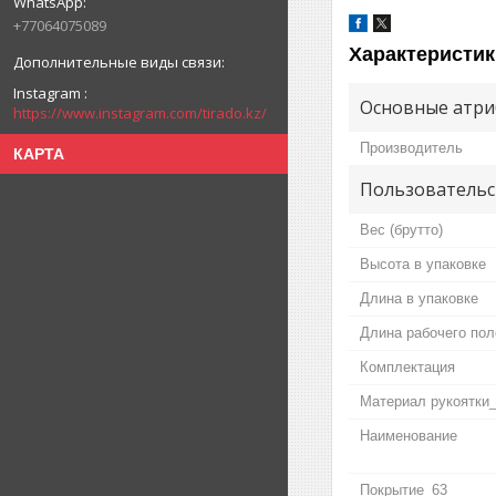
+77064075089
Характеристик
Instagram
Основные атри
https://www.instagram.com/tirado.kz/
Производитель
КАРТА
Пользовательс
Вес (брутто)
Высота в упаковке
Длина в упаковке
Длина рабочего пол
Комплектация
Материал рукоятки
Наименование
Покрытие_63