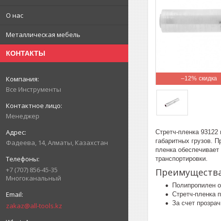
О нас
Металлическая мебель
КОНТАКТЫ
–12%
Все Инструменты
Менеджер
Стретч-пленка 93122 
габаритных грузов. П
Фадеева, 14, Алматы, Казахстан
пленка обеспечивает
транспортировки.
+7 (707) 856-45-35
Преимуществ
Многоканальный
Полипропилен об
Стретч-пленка п
За счет прозра
zakaz@all-tools.kz