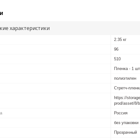
и
кие характеристики
2.35 кг
96
510
Пленка - 1 шт
полиэтилен
Стретч-пленка
https://storag
prod/asset/8
ва
Россия
без упаковки
Прозрачный