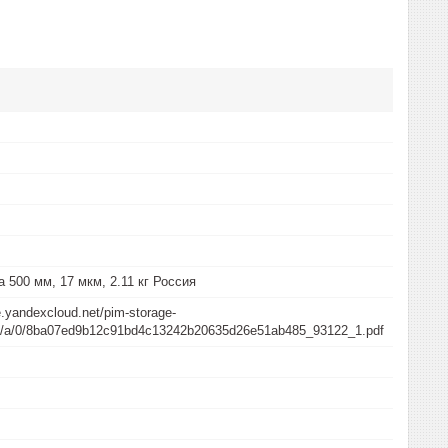
 500 мм, 17 мкм, 2.11 кг Россия
e.yandexcloud.net/pim-storage-
/b/a/0/8ba07ed9b12c91bd4c13242b20635d26e51ab485_93122_1.pdf