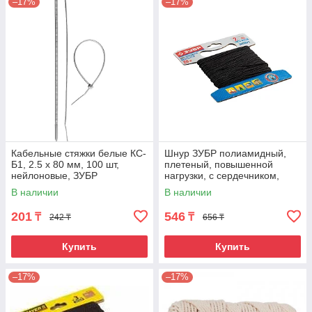
–17%
–17%
Кабельные стяжки белые КС-
Шнур ЗУБР полиамидный,
Б1, 2.5 x 80 мм, 100 шт,
плетеный, повышенной
нейлоновые, ЗУБР
нагрузки, с сердечником,
Профессионал
черный, d 2, 20м
В наличии
В наличии
201
546
₸
₸
242 ₸
656 ₸
Купить
Купить
–17%
–17%