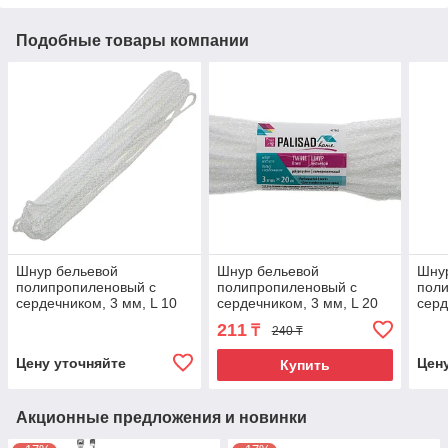
Подобные товары компании
Шнур бельевой
Шнур бельевой
Шну
полипропиленовый с
полипропиленовый с
пол
сердечником, 3 мм, L 10
сердечником, 3 мм, L 20
серд
м, белый, Home Palisad
м, белый, Home Palisad
м, б
211
₸
240 ₸
Цену уточняйте
Цен
Купить
Акционные предложения и новинки