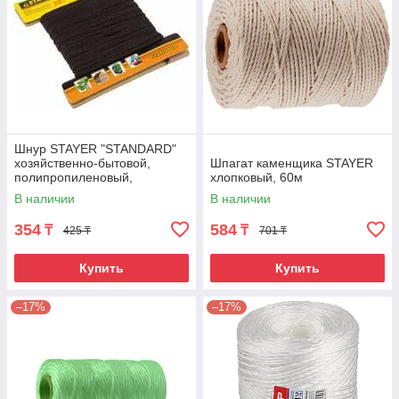
Шнур STAYER "STANDARD"
хозяйственно-бытовой,
Шпагат каменщика STAYER
полипропиленовый,
хлопковый, 60м
вязанный, без сердечника,
В наличии
В наличии
черный, d 5, 20м
354
584
₸
₸
425 ₸
701 ₸
Купить
Купить
–17%
–17%