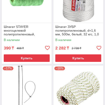
Шпагат STAYER
Шпагат ЗУБР
многоцелевой
полипропиленовый, d=1,6
полипропиленовый,
мм, 500м, белый, 32 кгс, 1,0
зеленый, 800текс, 60м
ктекс
В наличии
В наличии
390
2 282
₸
₸
468 ₸
2 738 ₸
Купить
Купить
–17%
–16%