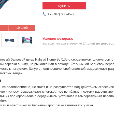
Купить
+7 (707) 856-45-35
10 дней
возврат товара в течение 14 дней
по догово
новый бельевой шнур Palisad Home 937135 с сердечником, диаметром 5 м
ой веревки в быту, на рыбалке или в походе. От обычной бельевой вере
ость к нагрузкам. Шнур с полипропиленовой оплеткой выдерживает разры
 мокрых вещей.
а
 из полипропилена, не гниет и не разрушается под действием агрессивн
иво к износу, выдерживает многократное изгибание, поэтому рассчитано
лья из полипропилена с сердечником устойчива к температурным перепа
ебом.
сти и эластичности бельевой трос легко завязывать узлом.