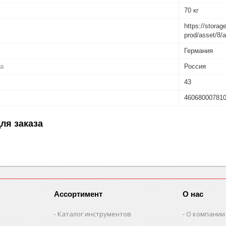
70 кг
https://storag
prod/asset/8
Германия
ва
Россия
43
46068000781
ля заказа
Ассортимент
О нас
Каталог инструментов
О компании