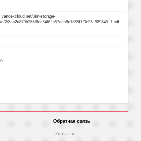
e.yandexcloud.net/pim-storage-
/a/a/2/8aa2a879b285f8ec54f62a57aea8c1865f1f0e23_689845_1.pdf
00
Обратная связь
Контакты