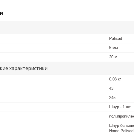
и
Palisad
5 мм
20 м
кие характеристики
0.08 кг
43
245
Шнур - 1 шт
полипропиле
Шнур бельево
Home Palisad