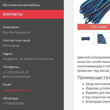
Металлическая мебель
КОНТАКТЫ
–12%
Все Инструменты
Менеджер
Цветной полипропиле
Фадеева, 14, Алматы, Казахстан
качестве хозяйственн
увеличивающим стойк
провисает под весом
+7 (707) 856-45-35
Многоканальный
Преимуществ
Шнур изготовлен
Изделие устойч
zakaz@all-tools.kz
Веревка для бе
и под открытым н
Благодаря мягко
+77064075089