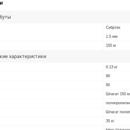
и
буты
Сибртех
1.5 мм
150 м
кие характеристики
0.13 кг
90
90
Шпагат 150 м 
полипропиле
Шпагат полип
35 кг
https://storag