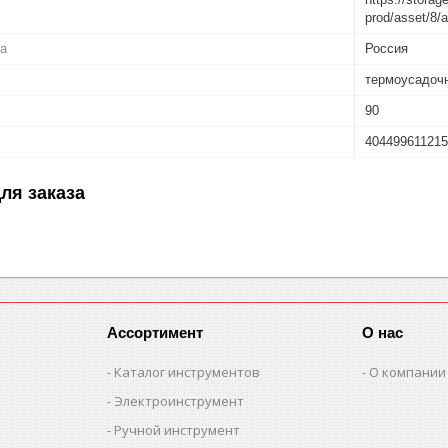
prod/asset/8
ва
Россия
термоусадочн
90
40449961121
ля заказа
Ассортимент
О нас
Каталог инструментов
О компании
Электроинструмент
Ручной инструмент