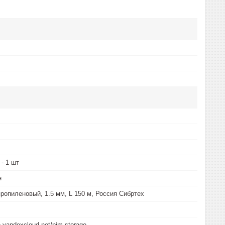
- 1 шт
н
ропиленовый, 1.5 мм, L 150 м, Россия Сибртех
e.yandexcloud.net/pim-storage-