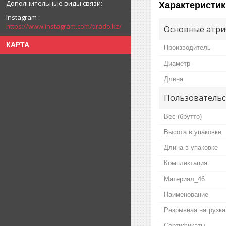
Характеристик
Instagram
https://www.instagram.com/tirado.kz/
Основные атри
КАРТА
Производитель
Диаметр
Длина
Пользовательс
Вес (брутто)
Высота в упаковке
Длина в упаковке
Комплектация
Материал_46
Наименование
Разрывная нагрузка
Сертификаты