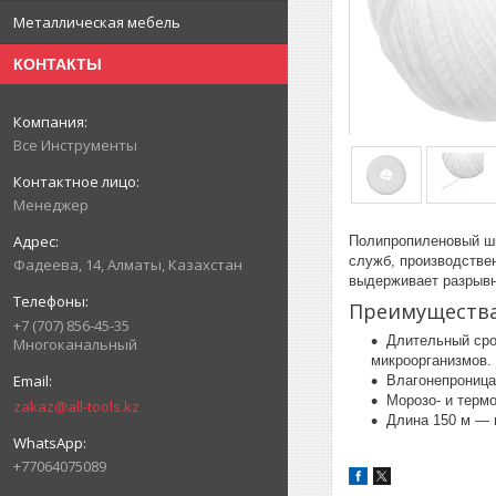
Металлическая мебель
КОНТАКТЫ
Все Инструменты
Менеджер
Полипропиленовый шп
служб, производстве
Фадеева, 14, Алматы, Казахстан
выдерживает разрывну
Преимуществ
+7 (707) 856-45-35
Длительный сро
Многоканальный
микроорганизмов.
Влагонепроница
Морозо- и терм
zakaz@all-tools.kz
Длина 150 м — 
+77064075089