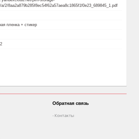
/a/a/2/8aa2a879b285f8ec54f62a57aea8c1865f1f0e23_689845_1.pdf
ая пленка + стикер
52
Обратная связь
Контакты