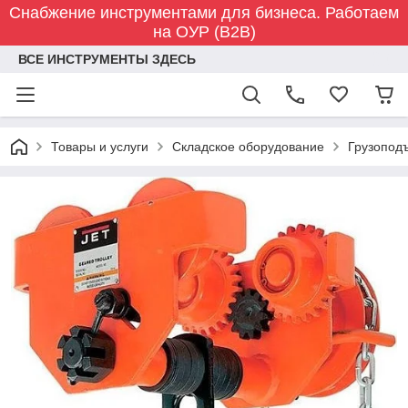
Снабжение инструментами для бизнеса. Работаем
на ОУР (B2B)
ВСЕ ИНСТРУМЕНТЫ ЗДЕСЬ
Товары и услуги
Складское оборудование
Грузопод