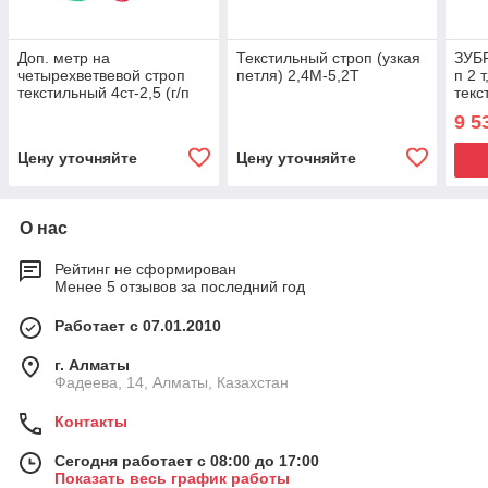
Доп. метр на
Текстильный строп (узкая
ЗУБР
четырехветвевой строп
петля) 2,4М-5,2Т
п 2 
текстильный 4ст-2,5 (г/п
текс
2,5 тн, мин. длина 1 м) 20,
стро
9 5
2000
Цену уточняйте
Цену уточняйте
О нас
Рейтинг не сформирован
Менее 5 отзывов за последний год
Работает с 07.01.2010
г. Алматы
Фадеева, 14, Алматы, Казахстан
Контакты
Сегодня работает с 08:00 до 17:00
Показать весь график работы