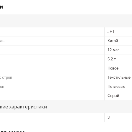
и
JET
ель
Китай
12 мес
5.2 т
Новое
 строп
Текстильные
роп
Петлевые
Серый
кие характеристики
3