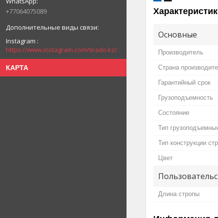
Характеристик
+77064075089
Основные
Instagram
https://www.instagram.com/tirado.kz/
Производитель
КАРТА
Страна производит
Гарантийный срок
Грузоподъемность
Состояние
Тип грузоподъемных
Тип конструкции ст
Цвет
Пользовательс
Длина стропы