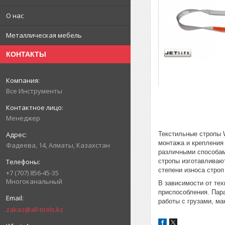
О нас
Металлическая мебель
КОНТАКТЫ
Все Инструменты
Менеджер
Текстильные стропы 
монтажа и крепления
Фадеева, 14, Алматы, Казахстан
различными способам
стропы изготавливаю
степени износа строп
+7 (707) 856-45-35
Многоканальный
В зависимости от те
приспособления. Пар
работы с грузами, ма
zakaz@all-tools.kz