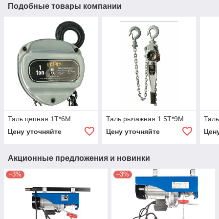
Подобные товары компании
Таль цепная 1T*6M
Таль рычажная 1.5T*9M
Тал
Цену уточняйте
Цену уточняйте
Цен
Акционные предложения и новинки
–3%
–3%