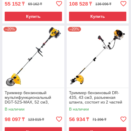
55 152
108 528
₸
₸
69 162 ₸
136 096 ₸
Купить
Купить
–20%
–20%
Триммер бензиновый
Триммер бензиновый DR-
мультифункциональный
43S, 43 см3, разъемная
DGT-52S-MAX, 52 см3,
штанга, состоит из 2 частей
разъёмная штанга Denzel
Denzel
В наличии
В наличии
98 097
56 934
₸
₸
123 015 ₸
71 396 ₸