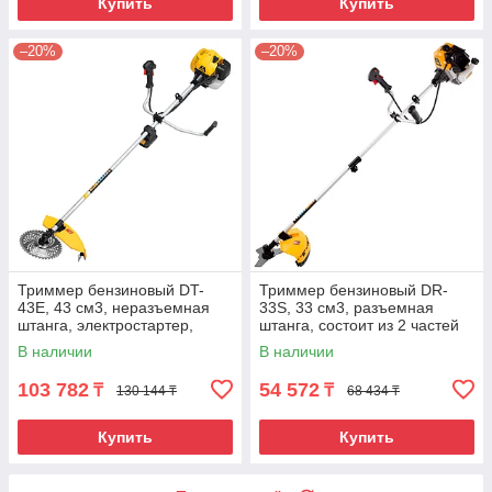
Купить
Купить
–20%
–20%
Триммер бензиновый DT-
Триммер бензиновый DR-
43E, 43 см3, неразъемная
33S, 33 см3, разъемная
штанга, электростартер,
штанга, состоит из 2 частей
состоит из 2 частей Denzel
Denzel
В наличии
В наличии
103 782
54 572
₸
₸
130 144 ₸
68 434 ₸
Купить
Купить