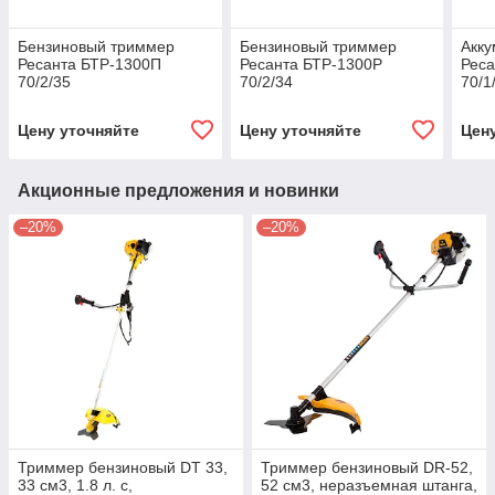
Бензиновый триммер
Бензиновый триммер
Акк
Ресанта БТР-1300П
Ресанта БТР-1300Р
Реса
70/2/35
70/2/34
70/1
Цену уточняйте
Цену уточняйте
Цен
Акционные предложения и новинки
–20%
–20%
Триммер бензиновый DT 33,
Триммер бензиновый DR-52,
33 см3, 1.8 л. с,
52 см3, неразъемная штанга,