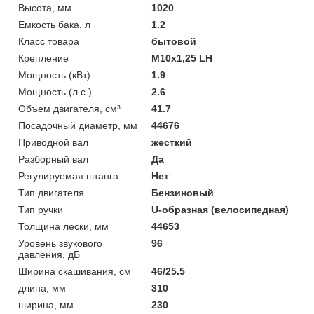
Высота, мм
1020
Емкость бака, л
1.2
Класс товара
бытовой
Крепление
М10х1,25 LH
Мощность (кВт)
1.9
Мощность (л.с.)
2.6
Объем двигателя, см³
41.7
Посадочный диаметр, мм
44676
Приводной вал
жесткий
Разборный вал
Да
Регулируемая штанга
Нет
Тип двигателя
Бензиновый
Тип ручки
U-образная (велосипедная)
Толщина лески, мм
44653
Уровень звукового
96
давления, дБ
Ширина скашивания, см
46/25.5
длина, мм
310
ширина, мм
230