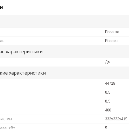
и
Ресанта
ель
Россия
е характеристики
Да
кие характеристики
44719
8.5
8.5
400
вки, мм
332х332х415
еве, кВт
5