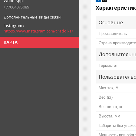
+77064075089
Характеристик
Основные
Instagram
https://www.instagram.com/tirado.kz/
Производитель
КАРТА
Страна производит
Дополнительны
Термостат
Пользовательс
Max ток, А
Вес (кг)
Вес нетто, кг
Высота, мм
Габариты без упако
Мощность при обогр