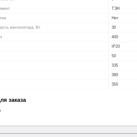
емент
ТЭН
лки
Нет
ость вентилятора, Вт
30
/ч
400
IP20
50
335
380
350
ля заказа
е