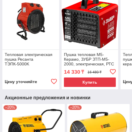
Тепловая электрическая
Пушка тепловая М5-
Тепл
пушка Ресанта
Керамо, ЗУБР ЗТП-М5-
пушк
ТЭПК-5000K
2000, электрическая, РТС
кера
керам.нагревательный
керамический
нагр
14 330
₸
16 480 ₸
элемент, круглая 67/1/25
нагревательный элемент,
квад
67/1
Цену уточняйте
Цен
Купить
Акционные предложения и новинки
–20%
–20%