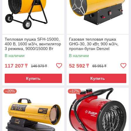
Тепловая пушка SFH-15000,
Газовая тепловая пушка
400 В, 1600 м3/ч, вентилятор
GHG-30, 30 кВт, 900 м3/ч,
3 режима, 9000/15000 Вт
пропан-бутан Denzel
Denzel
В наличии
В наличии
117 207
52 592
₸
₸
146 979 ₸
65 951 ₸
Купить
Купить
–20%
–17%