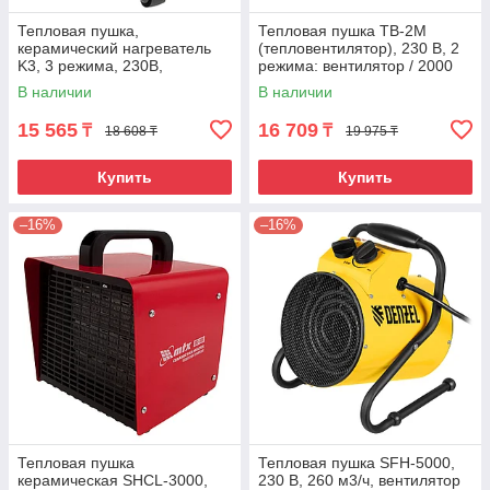
Тепловая пушка,
Тепловая пушка ТВ-2М
керамический нагреватель
(тепловентилятор), 230 В, 2
K3, 3 режима, 230В,
режима: вентилятор / 2000
1500/3000 Вт// Сибртех
Вт Сибртех
В наличии
В наличии
15 565
16 709
₸
₸
18 608 ₸
19 975 ₸
Купить
Купить
–16%
–16%
Тепловая пушка
Тепловая пушка SFH-5000,
керамическая SHCL-3000,
230 В, 260 м3/ч, вентилятор