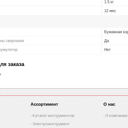
1.5 кг
12 мес
Бумажная ко
ины сверления
Да
кумулятор
Нет
ля заказа
е
Ассортимент
О нас
Каталог инструментов
О компании
Электроинструмент