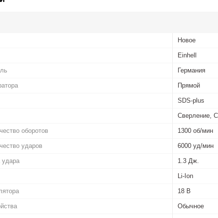
Новое
Einhell
ель
Германия
ратора
Прямой
SDS-plus
Сверление, С
чество оборотов
1300 об/мин
чество ударов
6000 уд/мин
 удара
1.3 Дж.
Li-Ion
лятора
18 В
ойства
Обычное