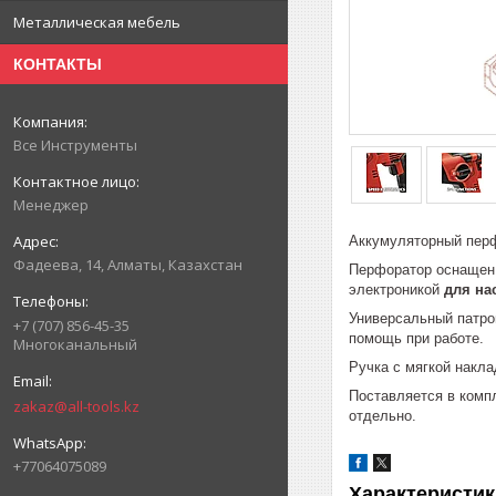
Металлическая мебель
КОНТАКТЫ
Все Инструменты
Менеджер
Аккумуляторный перфо
Фадеева, 14, Алматы, Казахстан
Перфоратор оснащен 
электроникой
для на
Универсальный патро
+7 (707) 856-45-35
помощь при работе.
Многоканальный
Ручка с мягкой накл
Поставляется в компл
zakaz@all-tools.kz
отдельно.
+77064075089
Характеристик