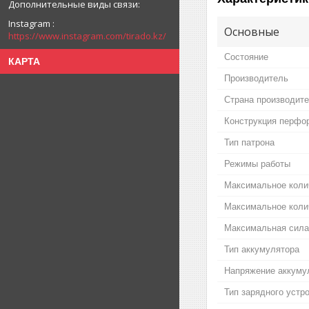
Instagram
Основные
https://www.instagram.com/tirado.kz/
Состояние
КАРТА
Производитель
Страна производит
Конструкция перфо
Тип патрона
Режимы работы
Максимальное коли
Максимальное коли
Максимальная сила
Тип аккумулятора
Напряжение аккуму
Тип зарядного устр