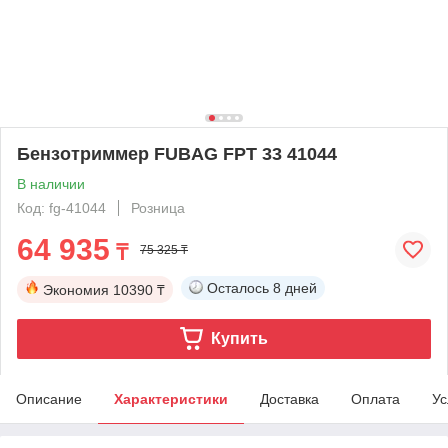
Бензотриммер FUBAG FPT 33 41044
В наличии
Код: fg-41044
Розница
64 935
₸
75 325 ₸
Осталось
8 дней
Экономия
10390 ₸
Купить
Описание
Характеристики
Доставка
Оплата
Ус