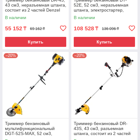
Триммер бензиновый DR-43,
Триммер бензиновый DT-
43 см3, неразъемная штанга,
52E, 52 см3, неразъемная
состоит из 2 частей Denzel
штанга, электростартер,
состоит из 2 частей Denzel
В наличии
В наличии
55 152
108 528
₸
₸
69 162 ₸
136 096 ₸
Купить
Купить
–20%
–20%
Триммер бензиновый
Триммер бензиновый DR-
мультифункциональный
43S, 43 см3, разъемная
DGT-52S-MAX, 52 см3,
штанга, состоит из 2 частей
разъёмная штанга Denzel
Denzel