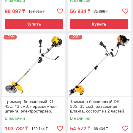
В наличии
В наличии
98 097
56 934
₸
₸
123 015 ₸
71 396 ₸
Купить
Купить
–20%
–20%
Триммер бензиновый DT-
Триммер бензиновый DR-
43E, 43 см3, неразъемная
33S, 33 см3, разъемная
штанга, электростартер,
штанга, состоит из 2 частей
состоит из 2 частей Denzel
Denzel
В наличии
В наличии
103 782
54 572
₸
₸
130 144 ₸
68 434 ₸