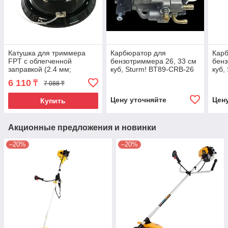
Катушка для триммера
Карбюратор для
Кар
FPT с облегченной
бензотриммера 26, 33 см
бенз
заправкой (2.4 мм;
куб, Sturm! BT89-CRB-26
куб,
M10х1.25) FUBAG 38727
6 110
₸
7 088 ₸
Цену уточняйте
Цен
Купить
Акционные предложения и новинки
–20%
–20%