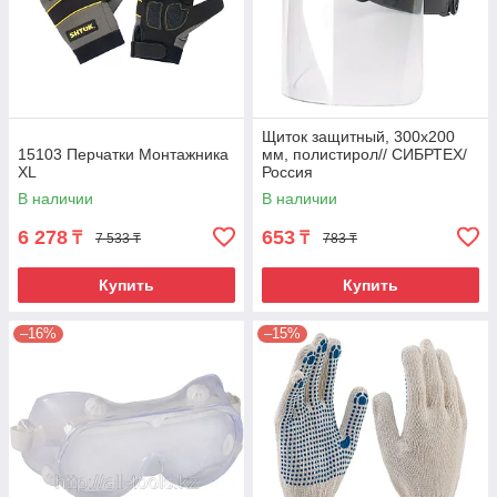
Щиток защитный, 300х200
15103 Перчатки Монтажника
мм, полистирол// СИБРТЕХ/
XL
Россия
В наличии
В наличии
6 278
653
₸
₸
7 533 ₸
783 ₸
Купить
Купить
–16%
–15%