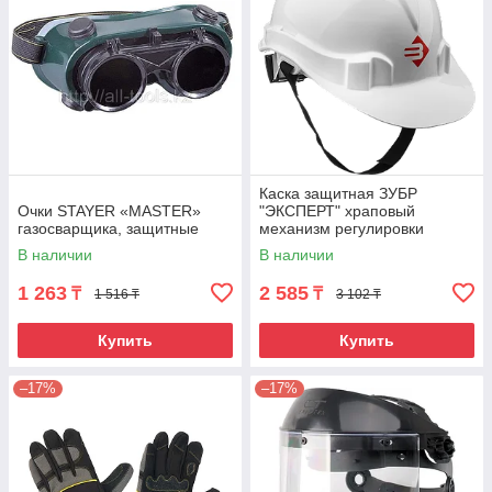
Каска защитная ЗУБР
Очки STAYER «MASTER»
"ЭКСПЕРТ" храповый
газосварщика, защитные
механизм регулировки
размера, оранжевая
В наличии
В наличии
1 263
2 585
₸
₸
1 516 ₸
3 102 ₸
Купить
Купить
–17%
–17%