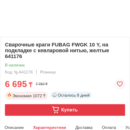
Сварочные краги FUBAG FWGK 10 Y, на
подкладке с кевларовой нитью, желтые
641176
В наличии
Код: fg-641176
Розница
6 695
₸
7 767 ₸
Осталось
8 дней
Экономия
1072 ₸
Купить
Описание
Характеристики
Доставка
Оплата
Ус