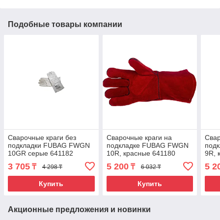
Подобные товары компании
Сварочные краги без
Сварочные краги на
Свар
подкладки FUBAG FWGN
подкладке FUBAG FWGN
под
10GR серые 641182
10R, красные 641180
9R, 
3 705
5 200
5 2
₸
₸
4 298 ₸
6 032 ₸
Купить
Купить
Акционные предложения и новинки