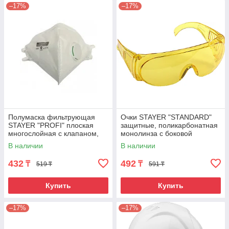
–17%
–17%
Полумаска фильтрующая
Очки STAYER "STANDARD"
STAYER "PROFI" плоская
защитные, поликарбонатная
многослойная с клапаном,
монолинза с боковой
класс защиты FFP1
вентиляцией, желтые
В наличии
В наличии
432
492
₸
₸
519 ₸
591 ₸
Купить
Купить
–17%
–17%