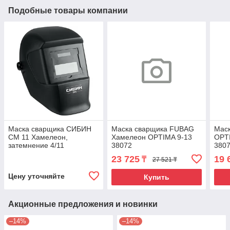
Подобные товары компании
Маска сварщика СИБИН
Маска сварщика FUBAG
Мас
СМ 11 Хамелеон,
Хамелеон OPTIMA 9-13
OPT
затемнение 4/11
38072
380
23 725
19 
₸
27 521 ₸
Цену уточняйте
Купить
Акционные предложения и новинки
–14%
–14%