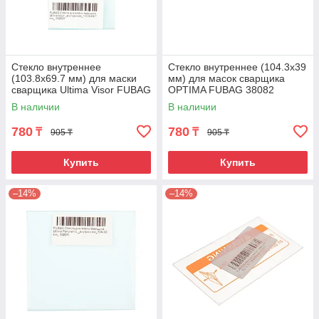
Стекло внутреннее
Стекло внутреннее (104.3х39
(103.8х69.7 мм) для маски
мм) для масок сварщика
сварщика Ultima Visor FUBAG
OPTIMA FUBAG 38082
992531
В наличии
В наличии
780
780
₸
₸
905 ₸
905 ₸
Купить
Купить
–14%
–14%