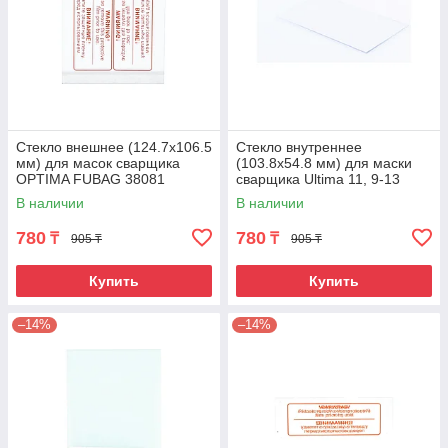
Стекло внешнее (124.7х106.5
Стекло внутреннее
мм) для масок сварщика
(103.8х54.8 мм) для маски
OPTIMA FUBAG 38081
сварщика Ultima 11, 9-13
FUBAG 992541
В наличии
В наличии
780
780
₸
₸
905 ₸
905 ₸
Купить
Купить
–14%
–14%