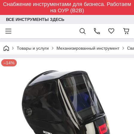
Снабжение инструментами для бизнеса. Работаем
на ОУР (B2B)
ВСЕ ИНСТРУМЕНТЫ ЗДЕСЬ
Товары и услуги
Механизированный инструмент
Св
–14%