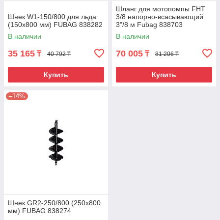
Шланг для мотопомпы FHT
Шнек W1-150/800 для льда
3/8 напорно-всасывающий
(150х800 мм) FUBAG 838282
3"/8 м Fubag 838703
В наличии
В наличии
35 165
70 005
₸
₸
40 792 ₸
81 206 ₸
Купить
Купить
–14%
Шнек GR2-250/800 (250х800
мм) FUBAG 838274