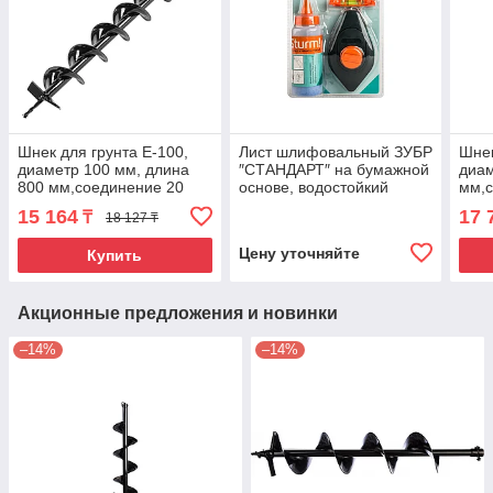
Шнек для грунта E-100,
Лист шлифовальный ЗУБР
Шнек
диаметр 100 мм, длина
″СТАНДАРТ″ на бумажной
диам
800 мм,соединение 20
основе, водостойкий
мм,с
мм, несъемный нож
230х280мм, Р800, 5шт
съем
15 164
17 
₸
18 127 ₸
Denzel
Цену уточняйте
Купить
Акционные предложения и новинки
–14%
–14%