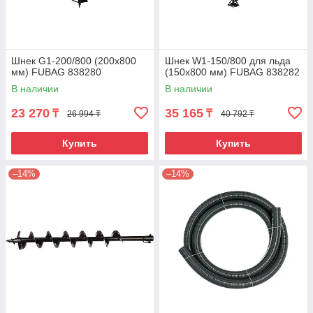
Шнек G1-200/800 (200х800
Шнек W1-150/800 для льда
мм) FUBAG 838280
(150х800 мм) FUBAG 838282
В наличии
В наличии
23 270
35 165
₸
₸
26 994 ₸
40 792 ₸
Купить
Купить
–14%
–14%