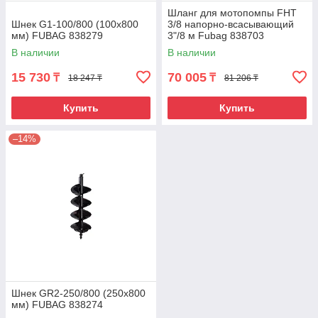
Шланг для мотопомпы FHT
Шнек G1-100/800 (100х800
3/8 напорно-всасывающий
мм) FUBAG 838279
3"/8 м Fubag 838703
В наличии
В наличии
15 730
70 005
₸
₸
18 247 ₸
81 206 ₸
Купить
Купить
–14%
Шнек GR2-250/800 (250х800
мм) FUBAG 838274