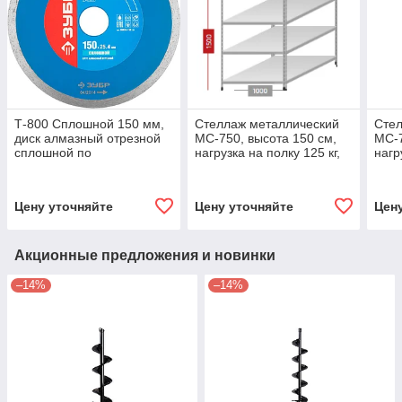
Т-800 Сплошной 150 мм,
Стеллаж металлический
Стел
диск алмазный отрезной
МС-750, высота 150 см,
МС-7
сплошной по
нагрузка на полку 125 кг,
нагр
керамограниту, мрамору,
на стеллаж 750 кг 800 мм,
на с
плитке, ЗУБР
4 полки, 1000
5 по
Профессионал
Цену уточняйте
Цену уточняйте
Цен
Акционные предложения и новинки
–14%
–14%