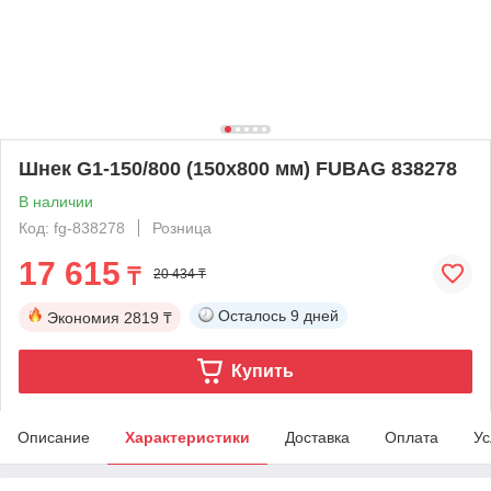
Шнек G1-150/800 (150х800 мм) FUBAG 838278
В наличии
Код: fg-838278
Розница
17 615
₸
20 434 ₸
Осталось
9 дней
Экономия
2819 ₸
Купить
Описание
Характеристики
Доставка
Оплата
Ус