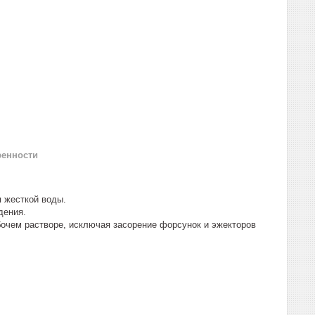
ренности
 жесткой воды.
дения.
бочем растворе, исключая засорение форсунок и эжекторов