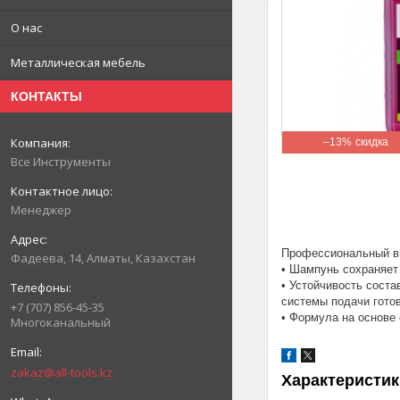
О нас
Металлическая мебель
КОНТАКТЫ
–13%
Все Инструменты
Менеджер
Профессиональный вы
Фадеева, 14, Алматы, Казахстан
• Шампунь сохраняет
• Устойчивость сост
системы подачи гото
+7 (707) 856-45-35
• Формула на основе
Многоканальный
zakaz@all-tools.kz
Характеристик