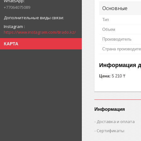
+77064075089
Основные
Тип
Instagram
Объем
https://www.instagram.com/tirado.kz/
Производитель
КАРТА
Страна производит
Информация д
Цена:
5 210 ₸
Информация
Доставка и оплата
Сертификаты