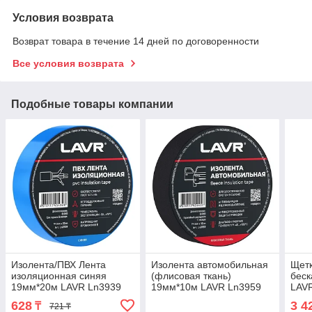
Условия возврата
Возврат товара в течение 14 дней по договоренности
Все условия возврата
Подобные товары компании
Изолента/ПВХ Лента
Изолента автомобильная
Щетк
изоляционная синяя
(флисовая ткань)
беск
19мм*20м LAVR Ln3939
19мм*10м LAVR Ln3959
LAV
628
3 4
₸
721 ₸