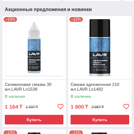
Акционные предложения и новинки
–13%
–13%
Силиконовая смазка 30
Смазка адгезионная 210
мл.LAVR Ln1538
мл.LAVR Ln1482
В наличии
В наличии
1 164
1 800
₸
₸
1 337 ₸
2 067 ₸
Купить
Купить
–13%
–13%