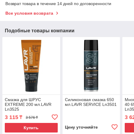
Возврат товара в течение 14 дней по договоренности
Все условия возврата
Подобные товары компании
Смазка для ШРУС
Силиконовая смазка 650
Мног
EXTREME 200 мл.LAVR
мл.LAVR SERVICE Ln3501
40 6
Ln3525
Ln3
3 115
3 6
₸
3 576 ₸
Цену уточняйте
Купить