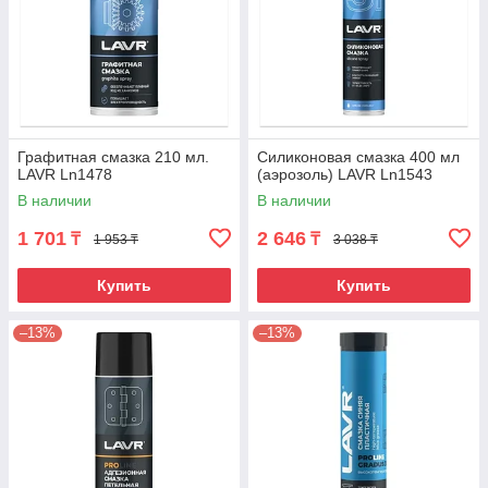
Графитная смазка 210 мл.
Силиконовая смазка 400 мл
LAVR Ln1478
(аэрозоль) LAVR Ln1543
В наличии
В наличии
1 701
2 646
₸
₸
1 953 ₸
3 038 ₸
Купить
Купить
–13%
–13%