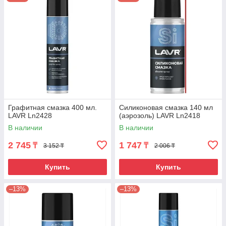
Графитная смазка 400 мл.
Силиконовая смазка 140 мл
LAVR Ln2428
(аэрозоль) LAVR Ln2418
В наличии
В наличии
2 745
1 747
₸
₸
3 152 ₸
2 006 ₸
Купить
Купить
–13%
–13%