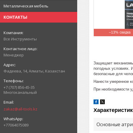
Металлическая мебель
КОНТАКТЫ
–13%
Все Инструменты
Менеджер
Защищает механизмы 
погодных условиях. И
Фадеева, 14, Алматы, Казахстан
безопасные для чело
Нанести умеренное к
+7 (707) 856-45-35
При необходимости у
Многоканальный
zakaz@all-tools.kz
Характеристик
Основные атри
+77064075089