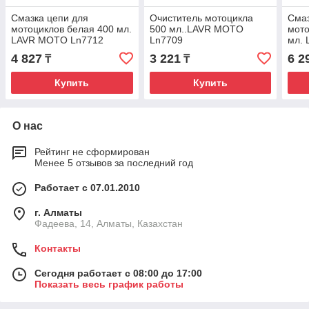
Смазка цепи для
Очиститель мотоцикла
Смаз
мотоциклов белая 400 мл.
500 мл..LAVR MOTO
мото
LAVR MOTO Ln7712
Ln7709
мл.
4 827
3 221
6 2
₸
₸
Купить
Купить
О нас
Рейтинг не сформирован
Менее 5 отзывов за последний год
Работает с 07.01.2010
г. Алматы
Фадеева, 14, Алматы, Казахстан
Контакты
Сегодня работает с 08:00 до 17:00
Показать весь график работы