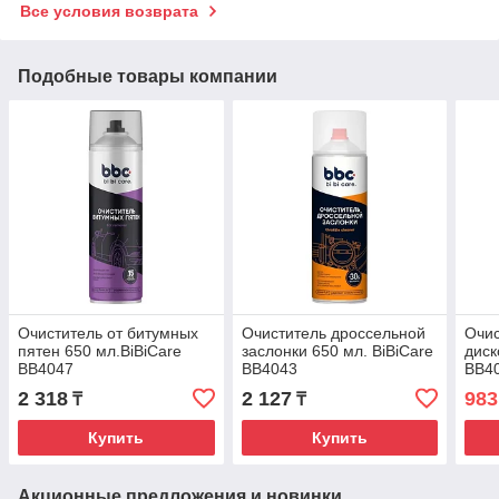
Все условия возврата
Подобные товары компании
Очиститель от битумных
Очиститель дроссельной
Очис
пятен 650 мл.BiBiCare
заслонки 650 мл. BiBiCare
диск
BB4047
BB4043
BB4
2 318
2 127
983
₸
₸
Купить
Купить
Акционные предложения и новинки