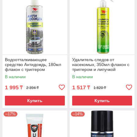
Водоотталкивающее
Удалитель следов от
средство Антидождь, 180мл
насекомых, 350мл флакон с
флакон с триггером
триггером и липучкой
В наличии
В наличии
1 995
1 517
₸
₸
2 394 ₸
1 820 ₸
Купить
Купить
–17%
–14%