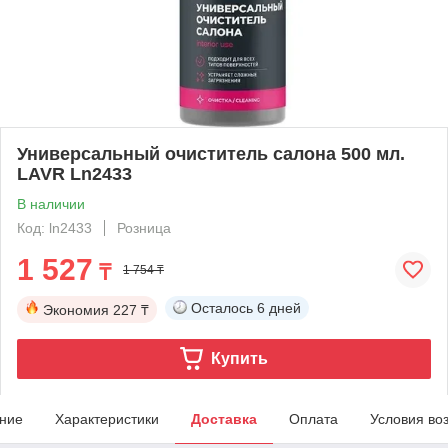
Универсальный очиститель салона 500 мл.
LAVR Ln2433
В наличии
Код: ln2433
Розница
1 527
₸
1 754 ₸
Осталось
6 дней
Экономия
227 ₸
Купить
ние
Характеристики
Доставка
Оплата
Условия во