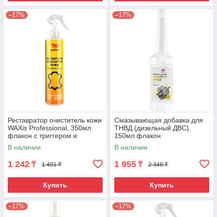
–17%
–17%
Реставратор очиститель кожи
Смазывающая добавка для
WAXis Professional, 350мл
ТНВД (дизельный ДВС),
флакон с триггером и
150мл флакон
липучкой
В наличии
В наличии
1 242
1 955
₸
₸
1 491 ₸
2 346 ₸
Купить
Купить
–17%
–17%