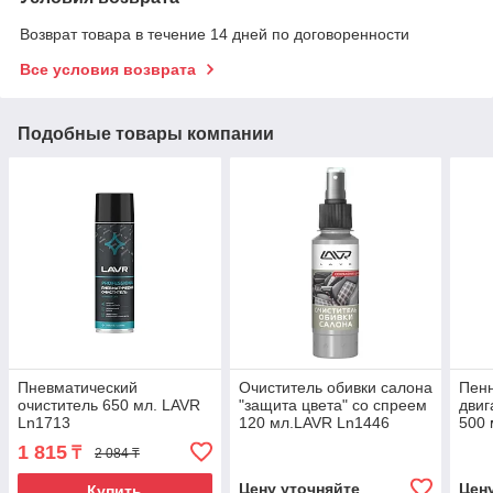
Возврат товара в течение 14 дней по договоренности
Все условия возврата
Подобные товары компании
Пневматический
Очиститель обивки салона
Пенн
очиститель 650 мл. LAVR
"защита цвета" со спреем
двиг
Ln1713
120 мл.LAVR Ln1446
500 
1 815
₸
2 084 ₸
Цену уточняйте
Цен
Купить