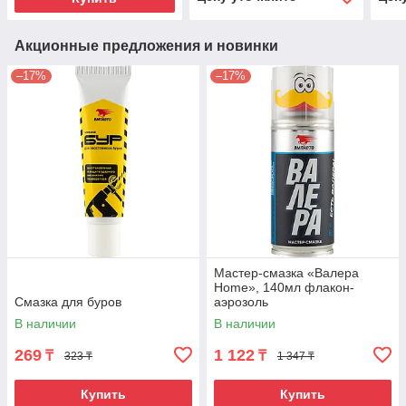
Акционные предложения и новинки
–17%
–17%
Мастер-смазка «Валера
Home», 140мл флакон-
Смазка для буров
аэрозоль
В наличии
В наличии
269
1 122
₸
₸
323 ₸
1 347 ₸
Купить
Купить