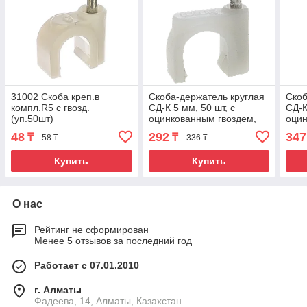
31002 Скоба креп.в
Скоба-держатель круглая
Скоб
компл.R5 с гвозд.
СД-К 5 мм, 50 шт, с
СД-К
(уп.50шт)
оцинкованным гвоздем,
оцин
ЗУБР Профессионал
ЗУБ
48
292
347
₸
₸
58 ₸
336 ₸
Купить
Купить
О нас
Рейтинг не сформирован
Менее 5 отзывов за последний год
Работает с 07.01.2010
г. Алматы
Фадеева, 14, Алматы, Казахстан